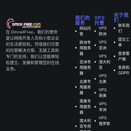
关于我
我们的
VPS
们
服务
托管
联系我
网站托
VPS
们
在 Dmca4Free，我们的使命
管
欧洲
是让网络开发人员和小型企业
提交工
欧洲专
VPS
的生活更轻松。凭借我们可靠
单
用服务
亚洲
的托管解决方案、无缝工具和
器
登录客
VPS
专门的支持，我们让您能够轻
户端
亚洲专
澳大利
松建立、发展和管理您的在线
用服务
亚
条款和
业务。
器
GDPR
VPS
北美专
北美
用服务
VPS
器
南美
南美专
VPS
用服务
非洲
器
VPS
澳大利
俄罗斯
亚专用