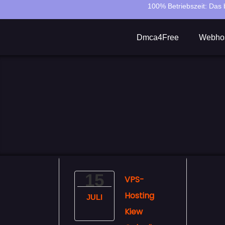
100% Betriebszeit:
Das b
Dmca4Free
Webhos
15
VPS-
Hosting
JULI
Kiew