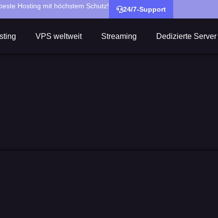
este Hosting mit höchstem Schutz!
24/7-Support
ting
VPS weltweit
Streaming
Dedizierte Server