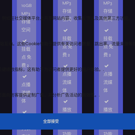
MP3
MP3
10GB
存储
存储
MP3
空间
空间
存储
空间
挂载
挂载
点 免
点 免
挂载
费 2
费 2
点 免
费 2
点播
点播
流媒
流媒
点播
体
体
流媒
体
播放
播放
列表
列表
播放
安排
安排
列表
功能
功能