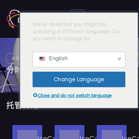
We've detected you might be
speaking a different language. Do
you want to change to:
English
冰流收听列表
分时流式传输
Change Language
Close and do not switch language
托管计划
IceCast-
IceCast-
IceC