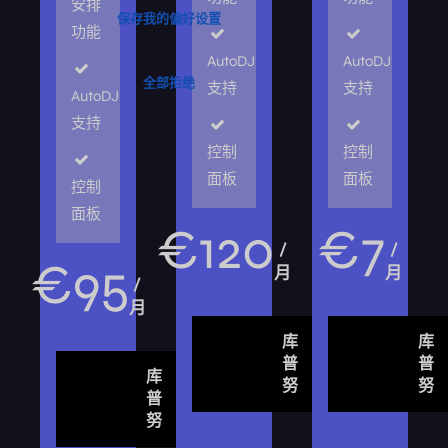
安排
功能
AutoDJ
AutoDJ
支持
支持
AutoDJ
支持
控制
控制
面板
面板
控制
面板
€
120
€
7
/
/
€
95
月
月
/
月
库
库
普
普
库
努
努
普
努