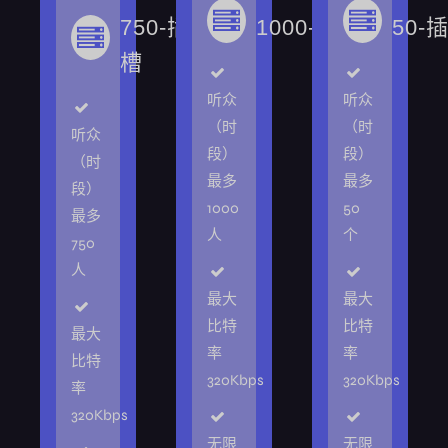
750-插
1000-槽
50-
槽
听众
听众
（时
（时
听众
段）
段）
（时
最多
最多
段）
1000
50
最多
人
个
750
人
最大
最大
比特
比特
最大
率
率
比特
320Kbps
320Kbps
率
320Kbps
无限
无限