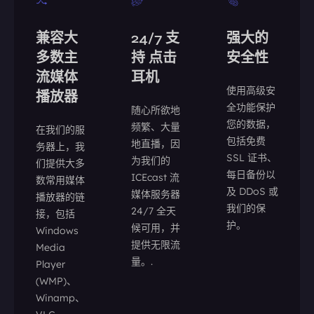
兼容大
24/7 支
强大的
多数主
持 点击
安全性
流媒体
耳机
使用高级安
播放器
全功能保护
随心所欲地
您的数据，
频繁、大量
在我们的服
包括免费
地直播，因
务器上，我
SSL 证书、
为我们的
们提供大多
每日备份以
ICEcast 流
数常用媒体
及 DDoS 或
媒体服务器
播放器的链
我们的保
24/7 全天
接，包括
护。
候可用，并
Windows
提供无限流
Media
量。.
Player
(WMP)、
Winamp、