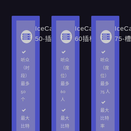
IceCast-
IceCast-
IceC
50-插槽
60插槽
75-
听众
听众
听众
（时
（席
（席
段）
位）
位）
最多
最多
最多
50
60
75 人
个
人
最大
最大
最大
比特
比特
比特
率