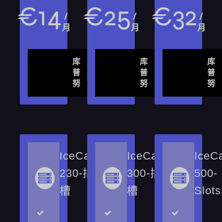
€
14
€
25
€
32
/
/
/
月
月
月
库
库
库
普
普
普
努
努
努
IceCast-
IceCast-
IceC
230-插
300-插
500-
槽
槽
Slots