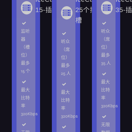
15-插槽
25个插
35-
槽
监听
听众
器
（席
听众
（槽
位）
（席
位）
最多
位）
最多
35 人
最多
15 个
25 人
最大
最大
比特
最大
比特
率
比特
率
320Kbps
率
320Kbps
320Kbps
无限