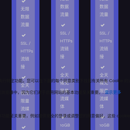
数据
数据
无限
流量
流量
数据
流量
SSL /
SSL /
HTTPs
HTTPs
SSL /
流链
流链
HTTPs
接
接
流链
接
全天
全天
候无
候无
全天
限量
限量
候无
流媒
流媒
限量
体
体
流媒
体
10GB
10GB