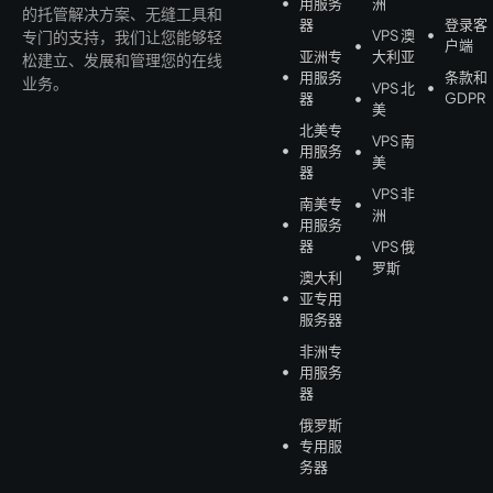
用服务
洲
的托管解决方案、无缝工具和
器
登录客
VPS 澳
专门的支持，我们让您能够轻
户端
亚洲专
大利亚
松建立、发展和管理您的在线
用服务
条款和
业务。
VPS 北
器
GDPR
美
北美专
VPS 南
用服务
美
器
VPS 非
南美专
洲
用服务
器
VPS 俄
罗斯
澳大利
亚专用
服务器
非洲专
用服务
器
俄罗斯
专用服
务器