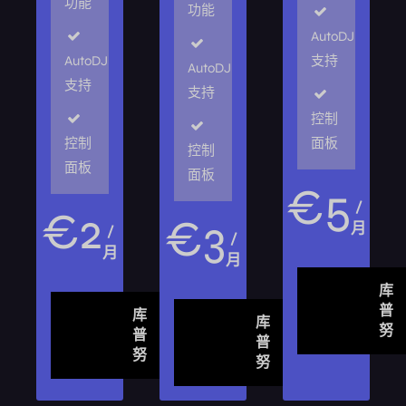
功能
功能
AutoDJ
AutoDJ
支持
AutoDJ
支持
支持
控制
控制
面板
控制
面板
面板
€
5
/
€
2
€
3
月
/
/
月
月
库
普
库
库
努
普
普
努
努