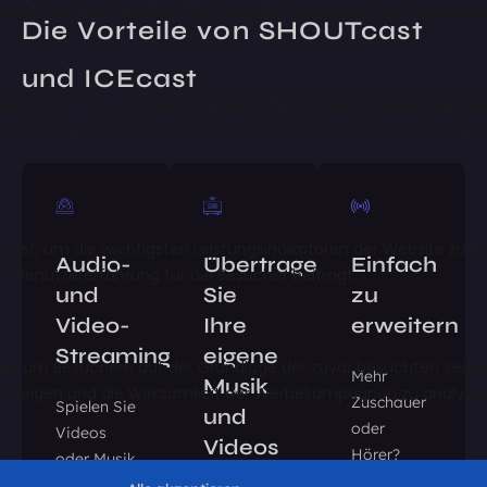
Die Vorteile von SHOUTcast
und ICEcast
Audio-
Übertragen
Einfach
und
Sie
zu
Video-
Ihre
erweitern
Streaming
eigene
Mehr
Musik
Zuschauer
Spielen Sie
und
oder
Videos
Videos
Hörer?
oder Musik
Benötigen
ab, ohne