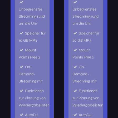
Unbegrenztes
Unbegrenztes
Streaming rund
Streaming rund
um die Uhr
um die Uhr
Speicher für
Speicher für
10 GB MP3
20 GB MP3
Mount
Mount
Points Free 2
Points Free 2
On-
On-
Demand-
Demand-
Streaming mit
Streaming mit
Funktionen
Funktionen
zur Planung von
zur Planung von
Wiedergabelisten
Wiedergabelisten
AutoDJ-
AutoDJ-