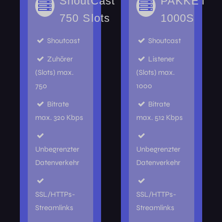
ShoutCast
PAKKET
750 Slots
1000S
Shoutcast
Shoutcast
Zuhörer
Listener
(Slots) max.
(Slots) max.
750
1000
Bitrate
Bitrate
max. 320 Kbps
max. 512 Kbps
Unbegrenzter
Unbegrenzter
Datenverkehr
Datenverkehr
SSL/HTTPs-
SSL/HTTPs-
Streamlinks
Streamlinks