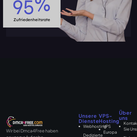
95
%
Zufriedenheitsrate
Über
Unsere
VPS-
uns
Dienste
Hosting
Kontak
Webhosting
VPS
Sie Un
Wir bei Dmca4Free haben
Europa
Dedizierte
es uns zur Aufgabe