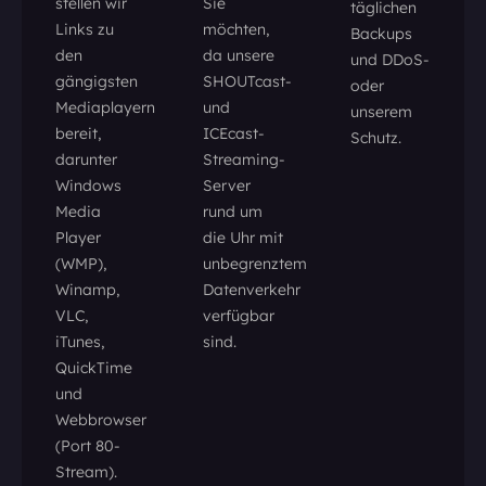
stellen wir
Sie
täglichen
Links zu
möchten,
Backups
den
da unsere
und DDoS-
gängigsten
SHOUTcast-
oder
Mediaplayern
und
unserem
bereit,
ICEcast-
Schutz.
darunter
Streaming-
Windows
Server
Media
rund um
Player
die Uhr mit
(WMP),
unbegrenztem
Winamp,
Datenverkehr
VLC,
verfügbar
iTunes,
sind.
QuickTime
und
Webbrowser
(Port 80-
Stream).