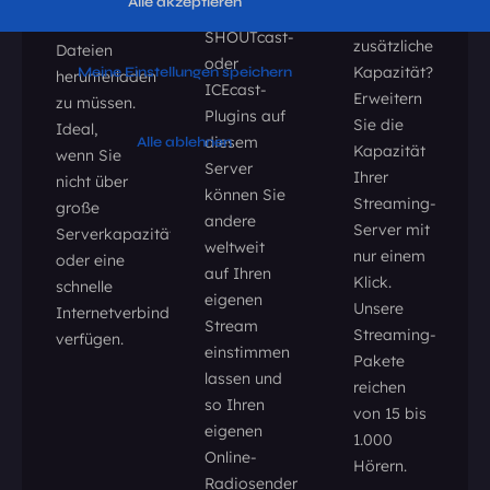
Dank des
Sie
die
SHOUTcast-
zusätzliche
Dateien
oder
Kapazität?
herunterladen
ICEcast-
Erweitern
zu müssen.
Plugins auf
Sie die
Ideal,
diesem
Kapazität
wenn Sie
Server
Ihrer
nicht über
können Sie
Streaming-
große
andere
Server mit
Serverkapazitäten
weltweit
nur einem
oder eine
auf Ihren
Klick.
schnelle
eigenen
Unsere
Internetverbindung
Stream
Streaming-
verfügen.
einstimmen
Pakete
lassen und
reichen
so Ihren
von 15 bis
eigenen
1.000
Online-
Hörern.
Radiosender