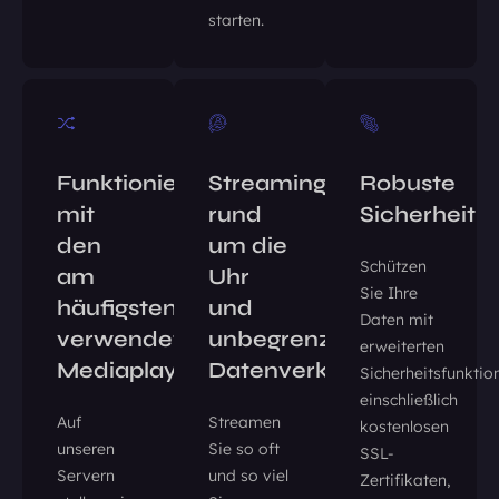
starten.
Funktioniert
Streaming
Robuste
mit
rund
Sicherheit
den
um die
Schützen
am
Uhr
Sie Ihre
häufigsten
und
Daten mit
verwendeten
unbegrenzter
erweiterten
Mediaplayern
Datenverkehr
Sicherheitsfunktio
einschließlich
Auf
Streamen
kostenlosen
unseren
Sie so oft
SSL-
Servern
und so viel
Zertifikaten,