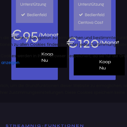
Unterstützung
Unterstützung
Bedienfeld
Bedienfeld
Centova Cast
€
95
/Monat
€
120
/Monat
Koop
Nu
Koop
Nu
STREAMNIG-FUNKTIONEN