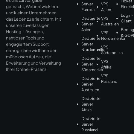
Ticket
Server
VPS
gemacht, Webentwicklern
Einrei
Europa
Asien
und kleinen Unternehmen
Login-
Dedizierte
VPS
das Leben zu erleichtern. Mit
Client
Server
Australien
unseren zuverlässigen
Asien
Bedin
Hosting-Lösungen,
VPS
& GDP
nahtlosen Tools und
Dedizierte
Nordamerika
engagiertem Support
Server
VPS
Nordamerika
ermöglichen wir Ihnen den
Südamerika
mühelosen Aufbau, die
Dedizierte
VPS
Erweiterung und Verwaltung
Server
Afrika
Ihrer Online-Präsenz.
Südamerika
VPS
Dedizierte
Russland
Server
Australien
Dedizierte
Server
Afrika
Dedizierte
Server
Russland