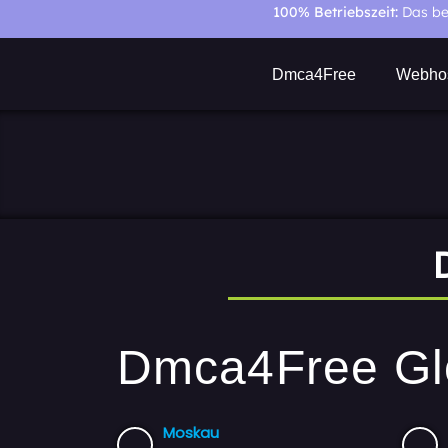
100% Betriebszeit:
Das be
Dmca4Free
Webhos
Dmca4Free Glo
Moskau