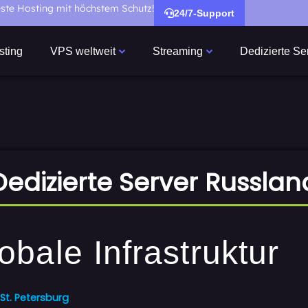
ste Hosting mit höchstem Schutz!
24/7-Support
ting
VPS weltweit
Streaming
Dedizierte Se
Dedizierte Server Russlan
bale Infrastruktur
St. Petersburg