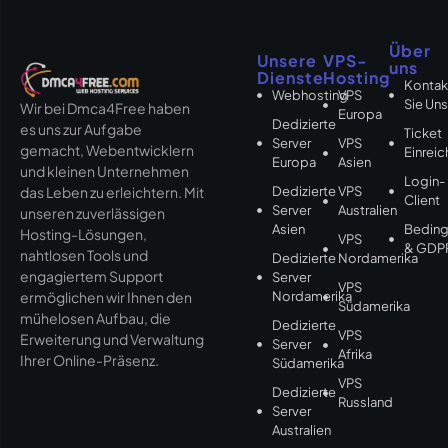
Über
Unsere
VPS-
uns
Dienste
Hosting
Kontak
Webhosting
VPS
Sie Un
Wir bei Dmca4Free haben
Europa
Dedizierte
es uns zur Aufgabe
Ticket
Server
VPS
gemacht, Webentwicklern
Einrei
Europa
Asien
und kleinen Unternehmen
Login-
Dedizierte
VPS
das Leben zu erleichtern. Mit
Client
Server
Australien
unseren zuverlässigen
Asien
Bedin
Hosting-Lösungen,
VPS
& GDP
nahtlosen Tools und
Dedizierte
Nordamerika
engagiertem Support
Server
VPS
Nordamerika
ermöglichen wir Ihnen den
Südamerika
mühelosen Aufbau, die
Dedizierte
VPS
Erweiterung und Verwaltung
Server
Afrika
Ihrer Online-Präsenz.
Südamerika
VPS
Dedizierte
Russland
Server
Australien