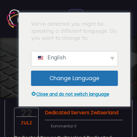
We've detected you might be
speaking a different language. Do
you want to change to:
English
Change Language
Close and do not switch language
22
Dedicated Servers Zwitserland
JULI
Kommentar 0