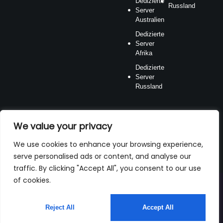
Dedizierte
Russland
Server
Australien
Dedizierte
Server
Afrika
Dedizierte
Server
Russland
We value your privacy
We use cookies to enhance your browsing experience,
Zahlungsmethode
serve personalised ads or content, and analyse our
traffic. By clicking "Accept All", you consent to our use
of cookies.
Reject All
Accept All
Deutsch