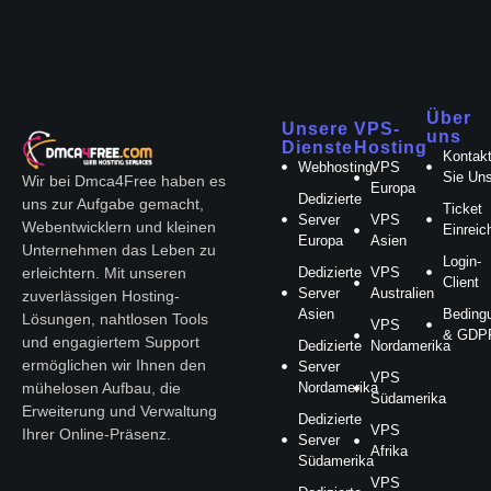
Über
Unsere
VPS-
uns
Dienste
Hosting
Kontakt
Webhosting
VPS
Sie Un
Wir bei Dmca4Free haben es
Europa
Dedizierte
uns zur Aufgabe gemacht,
Ticket
Server
VPS
Webentwicklern und kleinen
Einreic
Europa
Asien
Unternehmen das Leben zu
Login-
Dedizierte
VPS
erleichtern. Mit unseren
Client
Server
Australien
zuverlässigen Hosting-
Asien
Beding
Lösungen, nahtlosen Tools
VPS
& GDP
und engagiertem Support
Dedizierte
Nordamerika
ermöglichen wir Ihnen den
Server
VPS
Nordamerika
mühelosen Aufbau, die
Südamerika
Erweiterung und Verwaltung
Dedizierte
VPS
Ihrer Online-Präsenz.
Server
Afrika
Südamerika
VPS