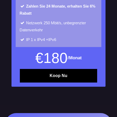
Zahlen Sie 24 Monate, erhalten Sie 6%
Rabatt
Netzwerk
250 Mbit/s, unbegrenzter
Datenverkehr
IP
1 x IPv4 +IPv6
€
180
/Monat
Koop Nu