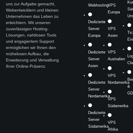
Kon
uns zur Aufgabe gemacht,
Webhosting
VPS
Sie
Webentwicklern und kleinen
Europa
Un
Unternehmen das Leben zu
Dedizierte
erleichtern. Mit unseren
zuverlässigen Hosting-
Server
VPS
Tic
Lösungen, nahtlosen Tools
Europa
Asien
Ein
und engagiertem Support
ermöglichen wir Ihnen den
Dedizierte
VPS
mühelosen Aufbau, die
Log
Server
Australien
Erweiterung und Verwaltung
Cli
Asien
Ihrer Online-Präsenz.
VPS
Be
Dedizierte
Nordamerika
&
Server
GD
Nordamerika
VPS
Südamerika
Dedizierte
Server
VPS
Südamerika
Afrika