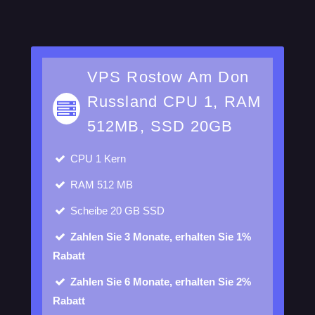
VPS Rostow Am Don
Russland CPU 1, RAM
512MB, SSD 20GB
CPU
1 Kern
RAM
512 MB
Scheibe
20 GB SSD
Zahlen Sie 3 Monate, erhalten Sie 1%
Rabatt
Zahlen Sie 6 Monate, erhalten Sie 2%
Rabatt