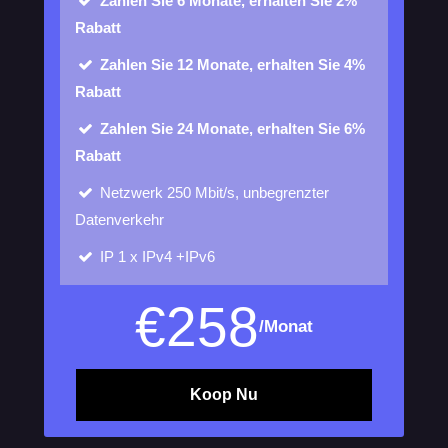
Zahlen Sie 6 Monate, erhalten Sie 2%
Rabatt
Zahlen Sie 12 Monate, erhalten Sie 4%
Rabatt
Zahlen Sie 24 Monate, erhalten Sie 6%
Rabatt
Netzwerk
250 Mbit/s, unbegrenzter
Datenverkehr
IP
1 x IPv4 +IPv6
€
258
/Monat
Koop Nu