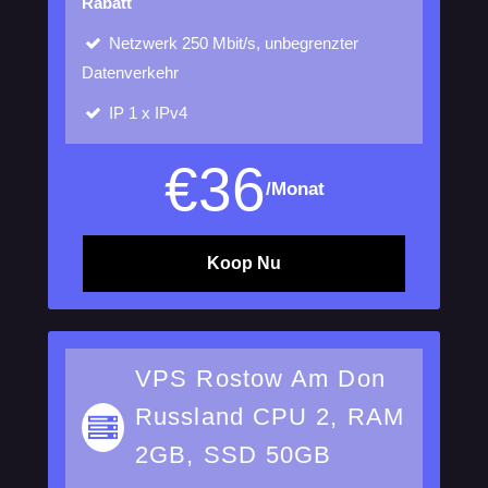
Rabatt
Netzwerk
250 Mbit/s, unbegrenzter
Datenverkehr
IP
1 x IPv4
€
36
/Monat
Koop Nu
VPS Rostow Am Don
Russland CPU 2, RAM
2GB, SSD 50GB