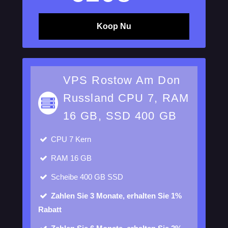
Koop Nu
VPS Rostow Am Don
Russland CPU 7, RAM
16 GB, SSD 400 GB
CPU
7 Kern
RAM
16 GB
Scheibe
400 GB SSD
Zahlen Sie 3 Monate, erhalten Sie 1%
Rabatt