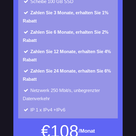
Scheibe
100 GB SSD
Zahlen Sie 3 Monate, erhalten Sie 1%
Rabatt
Zahlen Sie 6 Monate, erhalten Sie 2%
Rabatt
Zahlen Sie 12 Monate, erhalten Sie 4%
Rabatt
Zahlen Sie 24 Monate, erhalten Sie 6%
Rabatt
Netzwerk
250 Mbit/s, unbegrenzter
Datenverkehr
IP
1 x IPv4 +IPv6
€
108
/Monat