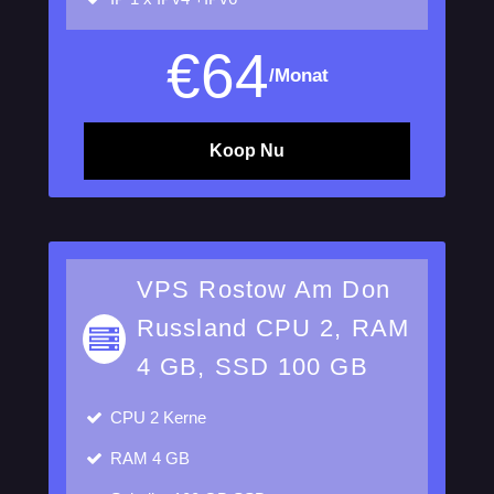
€
64
/Monat
Koop Nu
VPS Rostow Am Don
Russland CPU 2, RAM
4 GB, SSD 100 GB
CPU
2 Kerne
RAM
4 GB