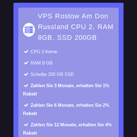
VPS Rostow Am Don
Russland CPU 2, RAM
8GB, SSD 200GB
CPU
2 Kerne
RAM
8 GB
Scheibe
200 GB SSD
Zahlen Sie 3 Monate, erhalten Sie 1%
Rabatt
Zahlen Sie 6 Monate, erhalten Sie 2%
Rabatt
Zahlen Sie 12 Monate, erhalten Sie 4%
Rabatt