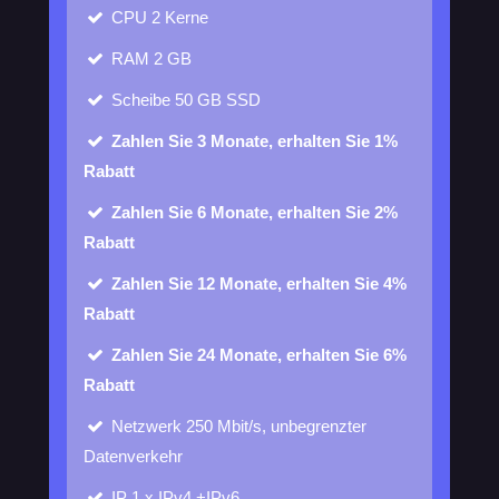
CPU
2 Kerne
RAM
2 GB
Scheibe
50 GB SSD
Zahlen Sie 3 Monate, erhalten Sie 1%
Rabatt
Zahlen Sie 6 Monate, erhalten Sie 2%
Rabatt
Zahlen Sie 12 Monate, erhalten Sie 4%
Rabatt
Zahlen Sie 24 Monate, erhalten Sie 6%
Rabatt
Netzwerk
250 Mbit/s, unbegrenzter
Datenverkehr
IP
1 x IPv4 +IPv6