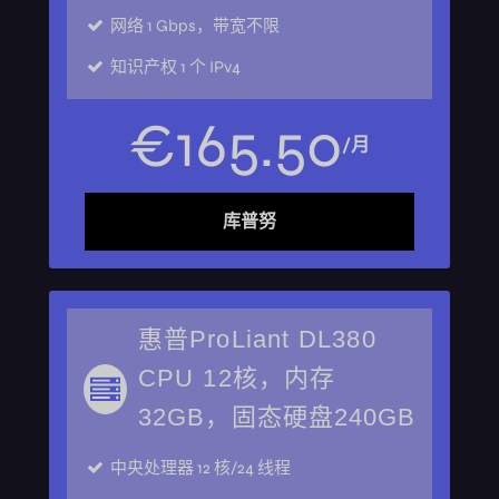
网络
1 Gbps，带宽不限
知识产权
1 个 IPv4
€
165
.
50
/月
库普努
惠普ProLiant DL380
CPU 12核，内存
32GB，固态硬盘240GB
中央处理器
12 核/24 线程