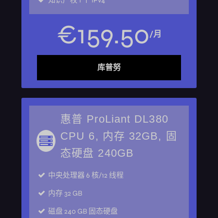
知识产权
1 个 IPv4
€
159
.
50
/月
库普努
惠普 ProLiant DL380
CPU 6, 内存 32GB, 固
态硬盘 240GB
中央处理器
6 核/12 线程
内存
32 GB
磁盘
240 GB 固态硬盘