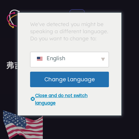
We've detected you might be
speaking a different language.
Do you want to change to:
English
弗吉尼亚州普雷斯顿专用托管
Change Language
Close and do not switch
language