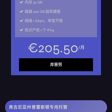
内存
32 GB
磁盘
240 GB 固态硬盘
网络
1 Gbps，带宽不限
知识产权
1 个 IPv4
€
205
.
50
/月
库普努
弗吉尼亚州普雷斯顿专用托管