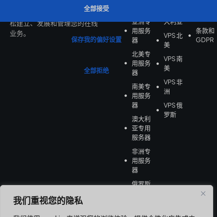
的托管解决方案、无缝工具和
器
登录客
VPS 澳
专门的支持，我们让您能够轻
户端
亚洲专
大利亚
松建立、发展和管理您的在线
用服务
条款和
业务。
VPS 北
器
GDPR
美
北美专
VPS 南
用服务
美
器
VPS 非
南美专
洲
用服务
器
VPS 俄
罗斯
澳大利
亚专用
服务器
非洲专
用服务
器
俄罗斯
专用服
我们重视您的隐私
务器