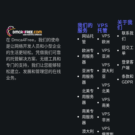
关于我
我们的
VPS
们
服务
托管
联系我
网站托
VPS
们
在 Dmca4Free，我们的使命
管
欧洲
是让网络开发人员和小型企业
提交工
欧洲专
VPS
的生活更轻松。凭借我们可靠
单
用服务
亚洲
的托管解决方案、无缝工具和
器
登录客
VPS
专门的支持，我们让您能够轻
户端
亚洲专
澳大利
松建立、发展和管理您的在线
用服务
亚
条款和
业务。
器
GDPR
VPS
北美专
北美
用服务
VPS
器
南美
南美专
VPS
用服务
非洲
器
VPS
澳大利
俄罗斯