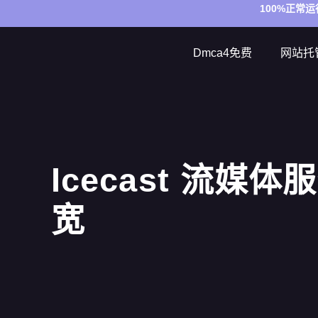
100%正常
Dmca4免费
网站托