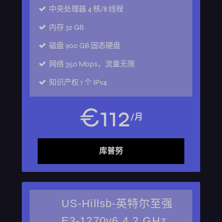
中央处理器
4 核/8 线程
内存
32 GB
磁盘
900 GB 固态硬盘
网络
350 Mbps，流量无限
知识产权
1 个 IPv4
€
112
/月
库普努
US-Hillsb-英特尔至强
E3-1270v6 4.2 GHz