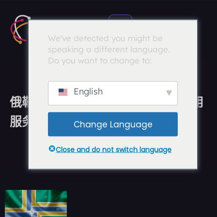
We've detected you might be
speaking a different language.
Do you want to change to:
English
俄勒冈州波特兰希尔斯伯勒快速专用
服务器
Change Language
Close and do not switch language