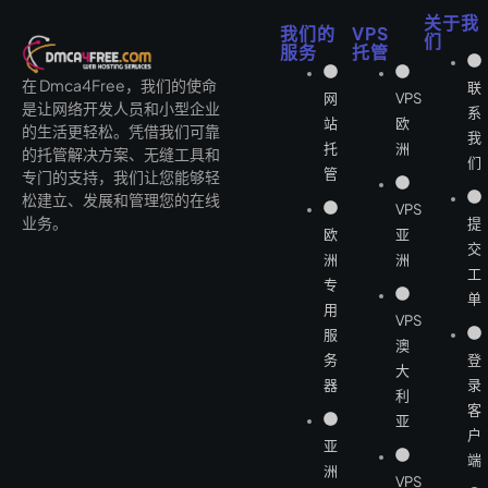
关于我
我们的
VPS
们
服务
托管
在 Dmca4Free，我们的使命
联
网
VPS
是让网络开发人员和小型企业
系
站
欧
的生活更轻松。凭借我们可靠
我
托
洲
的托管解决方案、无缝工具和
们
管
专门的支持，我们让您能够轻
松建立、发展和管理您的在线
VPS
业务。
提
欧
亚
交
洲
洲
工
专
单
用
VPS
服
澳
务
登
大
器
录
利
客
亚
户
亚
端
洲
VPS