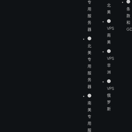
专
北
用
条
美
服
款
务
和
VPS
器
GD
南
美
北
美
VPS
专
非
用
洲
服
务
器
VPS
俄
罗
南
斯
美
专
用
服