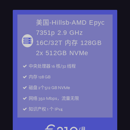
美国-Hillsb-AMD Epyc
7351p 2.9 GHz
16C/32T 内存 128GB
2x 512GB NVMe
中央处理器
16 核/32 线程
内存
128 GB
磁盘
2个512 GB NVMe
网络
350 Mbps，流量无限
知识产权
1 个 IPv4
€
210
/月