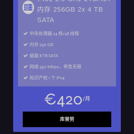
内存 256GB 2x 4 TB
SATA
中央处理器
24 核/48 线程
内存
256 GB
磁盘
8 TB SATA
网络
350 Mbps，带宽无限
知识产权
1 个 IPv4
€
420
/月
库普努