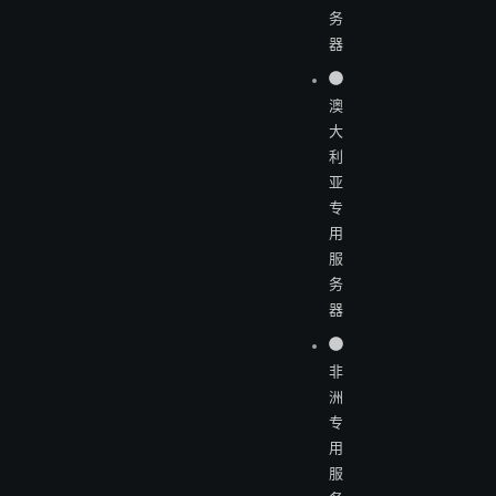
务
器
澳
大
利
亚
专
用
服
务
器
非
洲
专
用
服