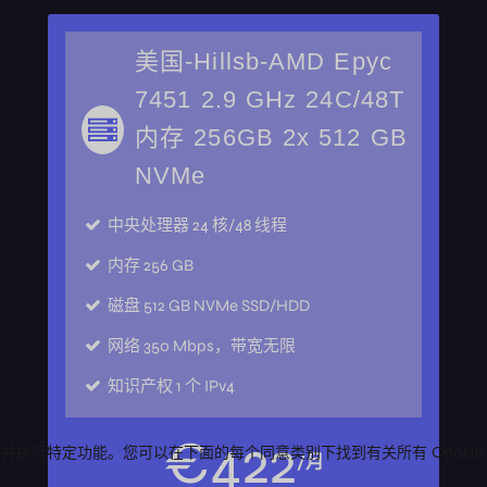
美国-Hillsb-AMD Epyc
7451 2.9 GHz 24C/48T
内存 256GB 2x 512 GB
NVMe
中央处理器
24 核/48 线程
内存
256 GB
磁盘
512 GB NVMe SSD/HDD
网络
350 Mbps，带宽无限
知识产权
1 个 IPv4
€
422
/月