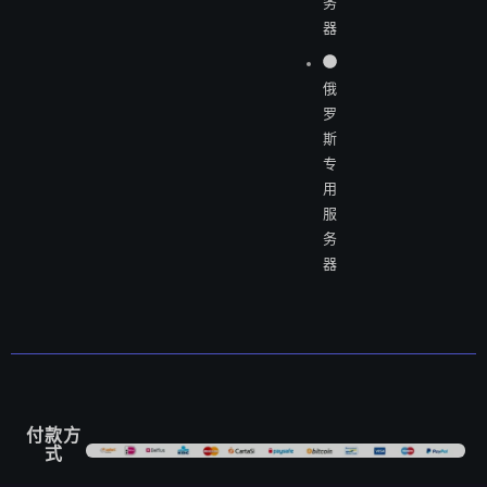
务
器
俄
罗
斯
专
用
服
务
器
付款方
式