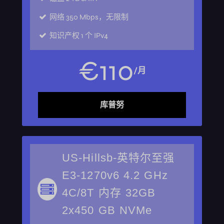
网络
350 Mbps，无限制
知识产权
1 个 IPv4
€
110
/月
库普努
US-Hillsb-英特尔至强
E3-1270v6 4.2 GHz
4C/8T 内存 32GB
2x450 GB NVMe