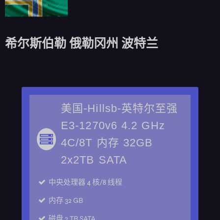
希尔斯伯勒 俄勒冈州 波特兰
美国-Hillsb-英特尔至强
E3-1270v6 4.2 GHz
4C/8T 内存 32GB
2x2TB SATA
中央处理器
4 核/8 线程
内存
32 GB
磁盘
2 TB SATA