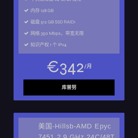
内存
128 GB
磁盘
512 GB SSD RAID1
网络
350 Mbps，带宽无限
知识产权
1 个 IPv4
€
342
/月
库普努
美国-Hillsb-AMD Epyc
7451 2.9 GHz 24C/48T