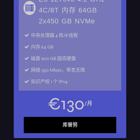
4C/8T 内存 64GB
2x450 GB NVMe
中央处理器
4 核/8 线程
内存
64 GB
磁盘
900 GB 固态硬盘
网络
350 Mbps，带宽无限
知识产权
1 个 IPv4
€
130
/月
库普努