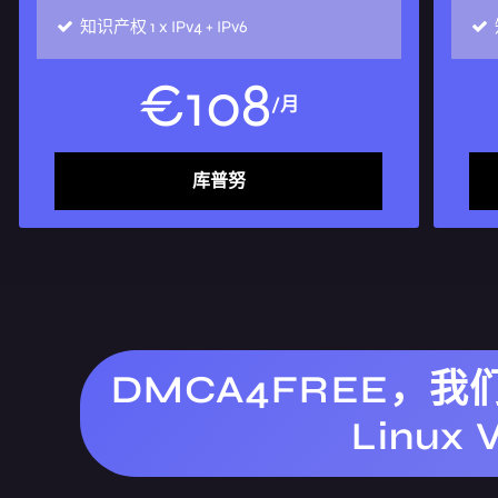
知识产权
1 x IPv4 + IPv6
€
108
/月
库普努
DMCA4FREE，我们
Linu