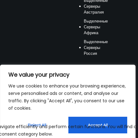
Выделенные
Серверы
Австралия
Выделенные
Серверы
Африка
Выделенные
Серверы
Россия
We value your privacy
We use cookies to enhance your browsing experience,
serve personalised ads or content, and analyse our
Способ
traffic. By clicking "Accept All", you consent to our use
оплаты
of cookies.
Reject All
Accept All
Русский