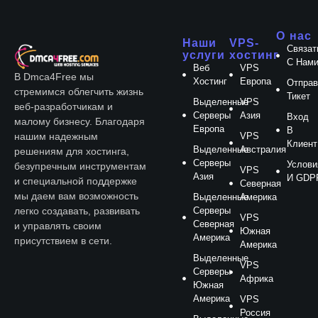
О нас
Наши
VPS-
Связат
услуги
хостинг
С Нам
Веб
VPS
В Dmca4Free мы
Хостинг
Европа
Отправ
стремимся облегчить жизнь
Тикет
Выделенные
VPS
веб-разработчикам и
Серверы
Азия
Вход
малому бизнесу. Благодаря
Европа
В
VPS
нашим надежным
Клиент
Выделенные
Австралия
решениям для хостинга,
Серверы
Услови
безупречным инструментам
VPS
Азия
И GDP
и специальной поддержке
Северная
мы даем вам возможность
Выделенные
Америка
Серверы
легко создавать, развивать
VPS
Северная
и управлять своим
Южная
Америка
присутствием в сети.
Америка
Выделенные
VPS
Серверы
Африка
Южная
Америка
VPS
Россия