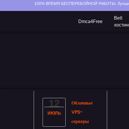
100% ВРЕМЯ БЕСПЕРЕБОЙНОЙ РАБОТЫ:
Лучши
Веб
Dmca4Free
хостин
12
Облачные
VPS-
ИЮЛЬ
серверы