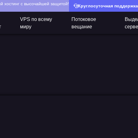
й хостинг с высочайшей защитой!
Круглосуточная поддержка
VPS по всему
Потоковое
Выде
г
миру
вещание
серв