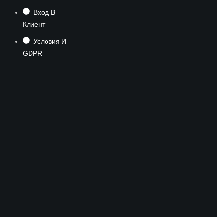
Вход В
Клиент
Условия И
GDPR