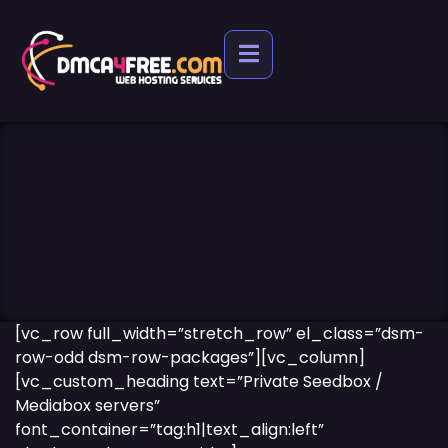
[vc_row full_width=”stretch_row” el_class=”dsm-
row-odd dsm-row-packages”][vc_column]
[vc_custom_heading text=”Private Seedbox /
Mediabox servers”
font_container=”tag:h1|text_align:left”