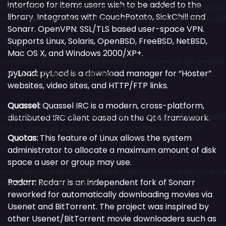
interface for items users wish to be added to the
library. Integrates with CouchPotato, SickChill and
Sonarr.
OpenVPN: SSL/TLS based user-space VPN.
Supports Linux, Solaris, OpenBSD, FreeBSD, NetBSD,
Mac OS X, and Windows 2000/XP+.
pyLoad:
pyLoad is a download manager for “Hoster”
websites, video sites, and HTTP/FTP links.
Quassel:
Quassel IRC is a modern, cross-platform,
distributed IRC client based on the Qt4 framework.
Quotas:
This feature of Linux allows the system
administrator to allocate a maximum amount of disk
space a user or group may use.
Radarr:
Radarr is an independent fork of Sonarr
reworked for automatically downloading movies via
Usenet and BitTorrent. The project was inspired by
other Usenet/BitTorrent movie downloaders such as