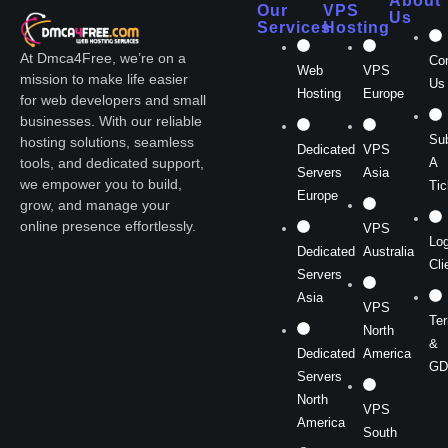
About
Our
VPS
Us
Services
Hosting
At Dmca4Free, we’re on a
Co
Web
VPS
mission to make life easier
Us
Hosting
Europe
for web developers and small
businesses. With our reliable
Su
hosting solutions, seamless
Dedicated
VPS
A
tools, and dedicated support,
Servers
Asia
we empower you to build,
Tic
Europe
grow, and manage your
online presence effortlessly.
VPS
Log
Dedicated
Australia
Cli
Servers
Asia
VPS
Te
North
&
Dedicated
America
GD
Servers
North
VPS
America
South