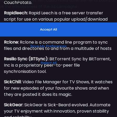
CouchPotato.
Rapidleech:
Rapid Leech is a free server transfer
script for use on various popular upload/download
sites such as uploaded.net, Rapidshare.com and
more than 120 others.
Rclone:
Rclone is a command line program to sync
files and directories to and from a multitude of hosts
Resilio Sync (BTSync):
BitTorrent Sync by BitTorrent,
Inc is a proprietary peer-to-peer file
synchronisation tool.
SickChill:
Video File Manager for TV Shows, It watches
for new episodes of your favourite shows and when
they are posted it does its magic.
SickGear:
SickGear is Sick-Beard evolved. Automate
your TV enjoyment with innovation, proven stability