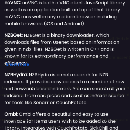
noVNC:
noVNC is both a VNC client JavaScript library
as well as an application built on top of that library.
noVNC runs well in any modern browser including
mobile browsers (iOS and Android).
NZBGet:
NZBGet is a binary downloader, which
downloads files from Usenet based on information
given in nzb-files. NZBGet is written in C++ and is
known for its extraordinary performance and
efficiency.
NZBHydra:
NZBHydra is a meta search for NZB
indexers. It provides easy access to a number of raw
and newznab based indexers. You can search all your
indexers from one place and use it as indexer source
for tools like Sonarr or CouchPotato.
Ombi:
Ombi offers a beautiful and easy to use
interface for items users wish to be added to the
library. Integrates with CouchPotato, SickChill and