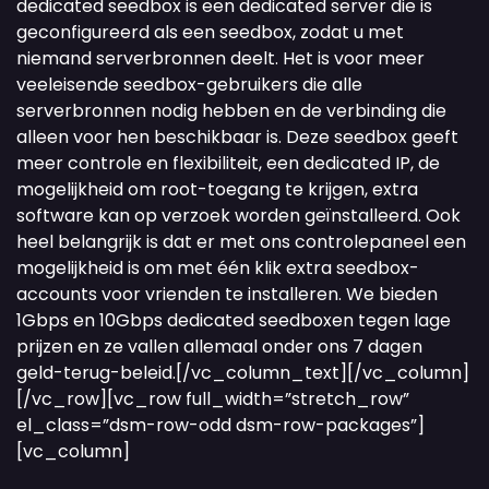
dedicated seedbox is een dedicated server die is
geconfigureerd als een seedbox, zodat u met
niemand serverbronnen deelt. Het is voor meer
veeleisende seedbox-gebruikers die alle
serverbronnen nodig hebben en de verbinding die
alleen voor hen beschikbaar is. Deze seedbox geeft
meer controle en flexibiliteit, een dedicated IP, de
mogelijkheid om root-toegang te krijgen, extra
software kan op verzoek worden geïnstalleerd. Ook
heel belangrijk is dat er met ons controlepaneel een
mogelijkheid is om met één klik extra seedbox-
accounts voor vrienden te installeren. We bieden
1Gbps en 10Gbps dedicated seedboxen tegen lage
prijzen en ze vallen allemaal onder ons 7 dagen
geld-terug-beleid.[/vc_column_text][/vc_column]
[/vc_row][vc_row full_width=”stretch_row”
el_class=”dsm-row-odd dsm-row-packages”]
[vc_column]