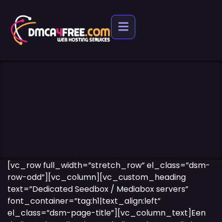
[vc_row full_width=”stretch_row” el_class=”dsm-
row-odd”][vc_column][vc_custom_heading
text=”Dedicated Seedbox / Mediabox servers”
font_container=”tag:h1|text_align:left”
el_class=”dsm-page-title”][vc_column_text]Een