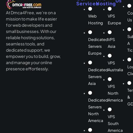
Us
Services
Hosting
At Dmca4Free, we’re on a
Co
Web
VPS
mission to make life easier
Us
Hosting
Europe
for web developers and
small businesses. With our
Su
reliable hosting solutions,
Dedicated
VPS
A
seamless tools, and
Servers
Asia
dedicated support, we
Tic
Europe
empower you to build, grow,
and manage your online
VPS
Lo
presence effortlessly.
Dedicated
Australia
Cli
Servers
Asia
VPS
Te
North
&
Dedicated
America
GD
Servers
North
VPS
America
South
America