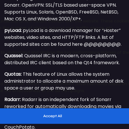
Sonarr.
OpenVPN: SSL/TLS based user-space VPN.
Supports Linux, Solaris, OpenBSD, FreeBSD, NetBSD,
Mac OS X, and Windows 2000/XP+.
pyLoad:
pyLoad is a download manager for “Hoster”
websites, video sites, and HTTP/FTP links. A list of
supported sites can be found here @@@@@@@@.
Quassel:
Quassel IRC is a modern, cross-platform,
distributed IRC client based on the Qt4 framework.
Quotas:
This feature of Linux allows the system
administrator to allocate a maximum amount of disk
space a user or group may use.
Radarr:
Radarr is an independent fork of Sonarr
reworked for automatically downloading movies via
Usenet and BitTorrent. The project was inspired by
other Usenet/BitTorrent movie downloaders such as
CouchPotato.