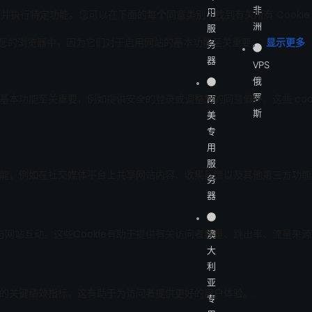
非
用
洲
服
务
器
VPS
俄
罗
南
斯
美
专
用
服
务
器
澳
大
利
亚
专