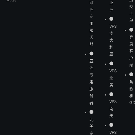
欧
亚
交
洲
洲
工
专
单
用
VPS
服
澳
务
登
大
器
录
利
客
亚
户
亚
端
洲
VPS
专
北
用
条
美
服
款
务
和
VPS
器
GD
南
美
北
美
VPS
专