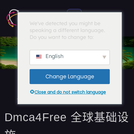
We've detected you might be
speaking a different language.
Do you want to change to:
English
Change Language
北美 VPS 主机
Close and do not switch language
Dmca4Free 全球基础设