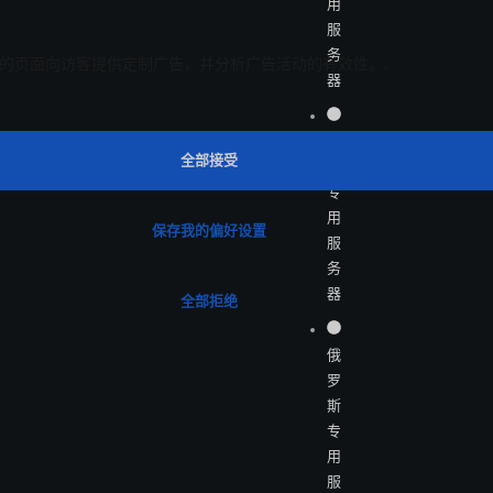
用
服
务
器
非
洲
专
用
服
务
器
俄
罗
斯
专
用
服