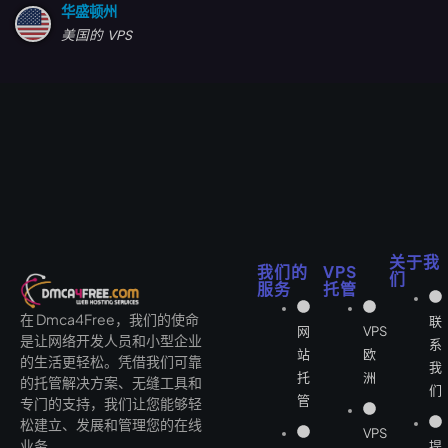
华盛顿州
美国的 VPS
关于我
我们的
VPS
们
服务
托管
在 Dmca4Free，我们的使命
联
网
VPS
是让网络开发人员和小型企业
系
站
欧
的生活更轻松。凭借我们可靠
我
托
洲
的托管解决方案、无缝工具和
们
管
专门的支持，我们让您能够轻
松建立、发展和管理您的在线
VPS
业务。
提