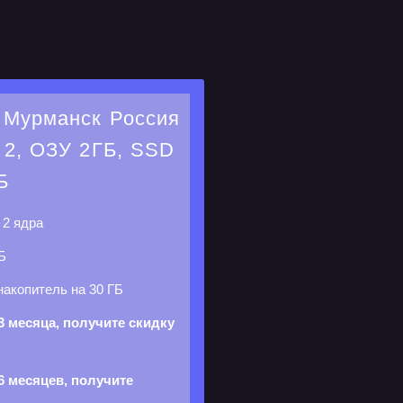
 Мурманск Россия
2, ОЗУ 2ГБ, SSD
Б
р
2 ядра
Б
акопитель на 30 ГБ
3 месяца, получите скидку
6 месяцев, получите