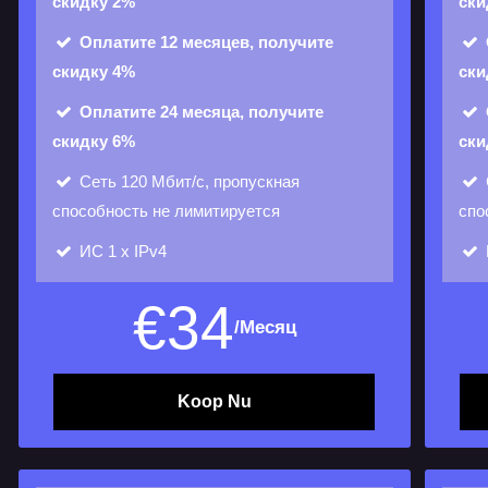
скидку 2%
ски
Оплатите 12 месяцев, получите
скидку 4%
ски
Оплатите 24 месяца, получите
скидку 6%
ски
Сеть
120 Мбит/с, пропускная
способность не лимитируется
спо
ИС
1 х IPv4
€
34
/Месяц
Koop Nu