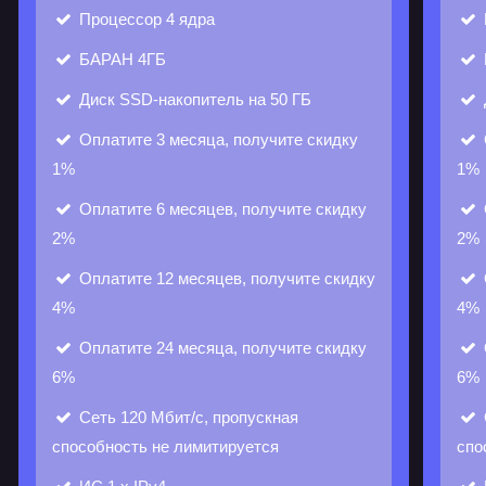
Процессор
4 ядра
БАРАН
4ГБ
Диск
SSD-накопитель на 50 ГБ
Оплатите 3 месяца, получите скидку
1%
1%
Оплатите 6 месяцев, получите скидку
2%
2%
Оплатите 12 месяцев, получите скидку
4%
4%
Оплатите 24 месяца, получите скидку
6%
6%
Сеть
120 Мбит/с, пропускная
способность не лимитируется
спо