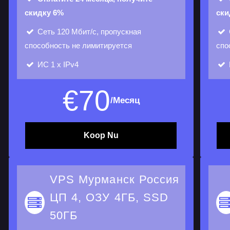
скидку 6%
ски
Сеть
120 Мбит/с, пропускная
способность не лимитируется
спо
ИС
1 х IPv4
€
70
/Месяц
Koop Nu
VPS Мурманск Россия
ЦП 4, ОЗУ 4ГБ, SSD
50ГБ