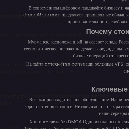
В современном цифровом ландшафте бизнесу и ча
dmca4free.com предлагает премиальные облачные V
производительности, свободы
Почему сто
Мурманск, расположенный на северо-западе Росси
геополитическое положение делает город идеальным
бизнес-операций от агресс
На сайте dmca4free.com наши облачные VPS-серв
ан
Ключевые 
Высокопроизводительное оборудование. Наши р
скорость чтения и записи. Независимо от того, разм
наши серверы 
Хостинг-среда без DMCA Одно из главных преи
Мурманске, работающие вне юрисдикций США и ЕС,