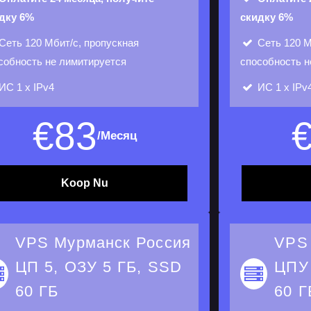
дку 6%
скидку 6%
Сеть
120 Мбит/с, пропускная
Сеть
120 М
собность не лимитируется
способность н
ИС
1 х IPv4
ИС
1 х IPv
€
83
/Месяц
Koop Nu
VPS Мурманск Россия
VPS
ЦП 5, ОЗУ 5 ГБ, SSD
ЦПУ 
60 ГБ
60 Г