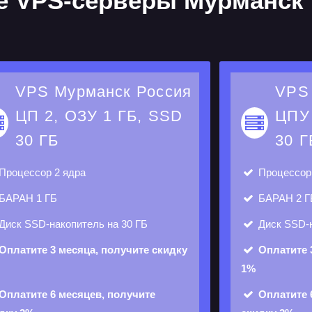
е VPS-серверы Мурманск
VPS Мурманск Россия
VPS
ЦП 2, ОЗУ 1 ГБ, SSD
ЦПУ 
30 ГБ
30 Г
Процессор
2 ядра
Процессо
БАРАН
1 ГБ
БАРАН
2 Г
Диск
SSD-накопитель на 30 ГБ
Диск
SSD-н
Оплатите 3 месяца, получите скидку
Оплатите 
1%
Оплатите 6 месяцев, получите
Оплатите 