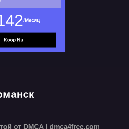
4
142
/Месяц
Koop Nu
ой от DMCA | dmca4free.com