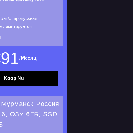
бит/с, пропускная
е лимитируется
4
€
91
/Месяц
Koop Nu
 Мурманск Россия
6, ОЗУ 6ГБ, SSD
Б