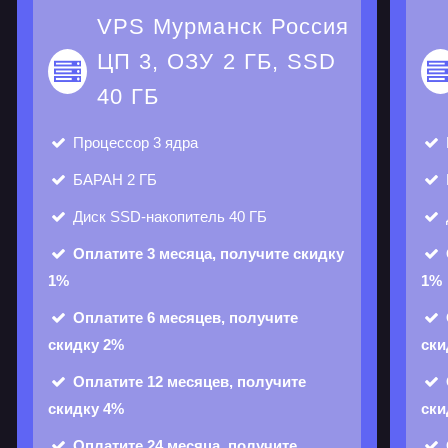
VPS Мурманск Россия
ЦП 3, ОЗУ 2 ГБ, SSD
40 ГБ
Процессор
3 ядра
БАРАН
2 ГБ
Диск
SSD-накопитель 40 ГБ
Оплатите 3 месяца, получите скидку
1%
1%
Оплатите 6 месяцев, получите
скидку 2%
ски
Оплатите 12 месяцев, получите
скидку 4%
ски
Оплатите 24 месяца, получите