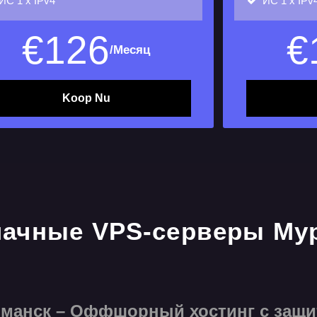
ИС
1 х IPv4
ИС
1 х IPv
€
126
€
/Месяц
Koop Nu
анск – Оффшорный хостинг с защит