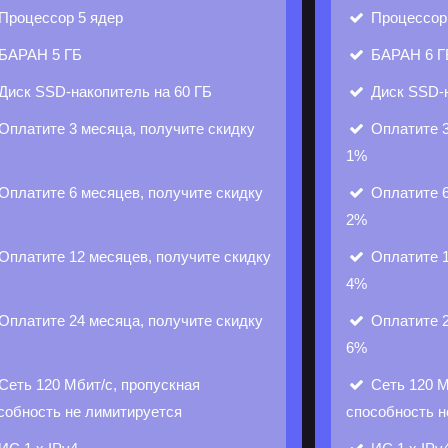
Процессор
5 ядер
Процессо
БАРАН
5 ГБ
БАРАН
6 Г
Диск
SSD-накопитель на 60 ГБ
Диск
SSD-н
Оплатите 3 месяца, получите скидку
Оплатите 3
1%
Оплатите 6 месяцев, получите скидку
Оплатите 6
2%
Оплатите 12 месяцев, получите скидку
Оплатите 1
4%
Оплатите 24 месяца, получите скидку
Оплатите 2
6%
Сеть
120 Мбит/с, пропускная
Сеть
120 М
собность не лимитируется
способность н