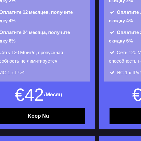
дку 2%
скидку 2%
Оплатите 12 месяцев, получите
Оплатите 
дку 4%
скидку 4%
Оплатите 24 месяца, получите
Оплатите 
дку 6%
скидку 6%
Сеть
120 Мбит/с, пропускная
Сеть
120 М
собность не лимитируется
способность н
ИС
1 х IPv4
ИС
1 х IPv
€
42
/Месяц
Koop Nu