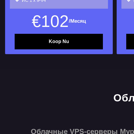
ИС
1 х IPv4
€
102
/Месяц
Koop Nu
Облачные VPS-серверы Мурм