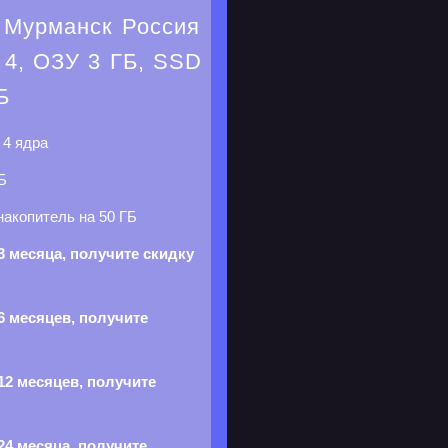
 Мурманск Россия
4, ОЗУ 3 ГБ, SSD
Б
р
4 ядра
Б
акопитель на 50 ГБ
3 месяца, получите скидку
6 месяцев, получите
12 месяцев, получите
24 месяца, получите