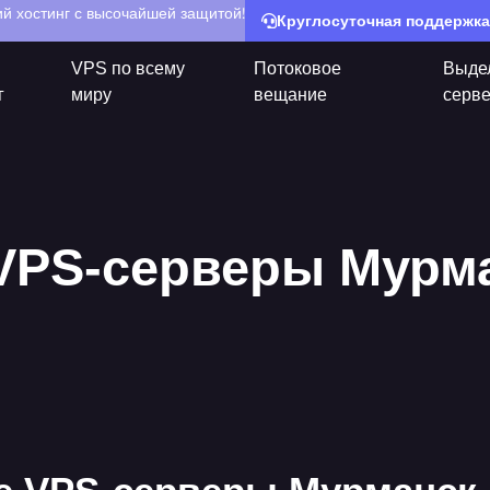
й хостинг с высочайшей защитой!
Круглосуточная поддержка
VPS по всему
Потоковое
Выде
г
миру
вещание
серв