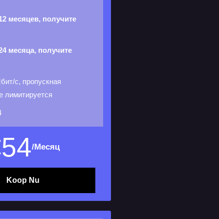
12 месяцев, получите
24 месяца, получите
бит/с, пропускная
е лимитируется
4
€
54
/Месяц
Koop Nu