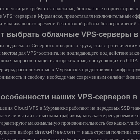
стным лицам требуются надежные, безотказные и ориентирован
PS-серверы в Мурманске, предоставляя исключительный оффшо
 и максимального времени безотказной работы без ограничени
ит выбрать облачные VPS-серверы в
и недалеко от Северного полярного круга, стал стратегическим
 местом для VPS-хостинга, не подпадающего под действие зако
ивных запросов о защите авторских прав, поступающих из США
еры, расположенные в Мурманске, предоставляют инфраструкту
онимность и свободу, необходимые современным онлайн-бизнес
особенности наших VPS-серверов в
ешения Cloud VPS в Мурманске работают на передовых SSD-н
ещаете ли вы сайт с высоким трафиком, запускаете ресурсоемки
гарантируют максимальную производительность без каких-либо
муществ выбора dmca4free.com — наша строгая политика отс
 предоставляют полностью офшорную хостинг-среду, игнорир