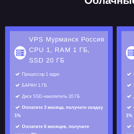
Облачны
VPS Мурманск Россия
CPU 1, RAM 1 ГБ,
SSD 20 ГБ
Процессор
1 ядро
БАРАН
1 ГБ
Диск
SSD-накопитель 20 ГБ
Оплатите 3 месяца, получите скидку
1%
1%
Оплатите 6 месяцев, получите