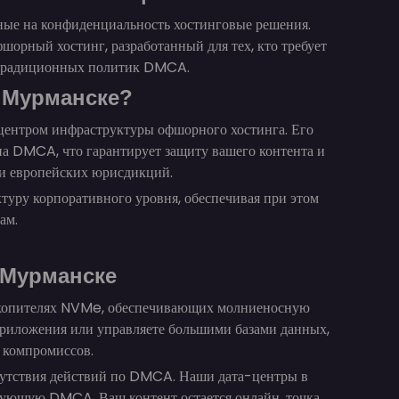
ные на конфиденциальность хостинговые решения.
рный хостинг, разработанный для тех, кто требует
й традиционных политик DMCA.
 Мурманске?
 центром инфраструктуры офшорного хостинга. Его
на DMCA, что гарантирует защиту вашего контента и
 и европейских юрисдикций.
ру корпоративного уровня, обеспечивая при этом
ам.
 Мурманске
акопителях NVMe, обеспечивающих молниеносную
е приложения или управляете большими базами данных,
 компромиссов.
утствия действий по DMCA. Наши дата-центры в
ующую DMCA. Ваш контент остается онлайн, точка.