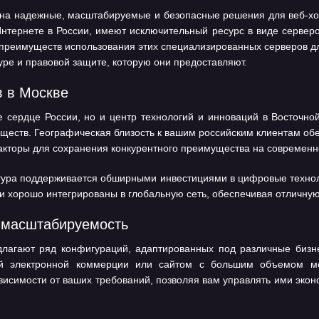
 надежные, масштабируемые и безопасные решения для веб-хост
Интернете в России, имеют исключительный ресурс в виде сервер
реимуществ использования этих специализированных серверов дл
ре и правовой защите, которую они предоставляют.
в в Москве
е сердце России, но и центр технологий и инноваций в Восточно
ществ. Географическая близость к вашим российским клиентам об
кторы для сохранения конкурентного преимущества на современн
тура поддерживается обширными инвестициями в цифровые техноло
 хорошо интегрированы в глобальную сеть, обеспечивая отличну
 масштабируемость
агают ряд конфигураций, адаптированных под различные бизнес
ой электронной коммерции или сайтом с большим объемом м
висимости от ваших требований, позволяя вам управлять ими экон