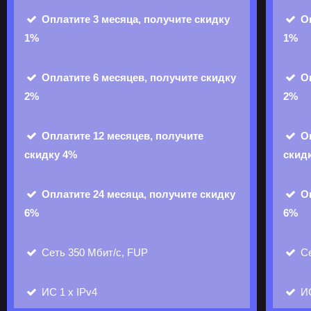
Оплатите 3 месяца, получите скидку
О
1%
1%
Оплатите 6 месяцев, получите скидку
О
2%
2%
Оплатите 12 месяцев, получите
О
скидку 4%
скид
Оплатите 24 месяца, получите скидку
О
6%
6%
Сеть 350 Мбит/с, FUP
Се
ИС
1 х IPv4
И