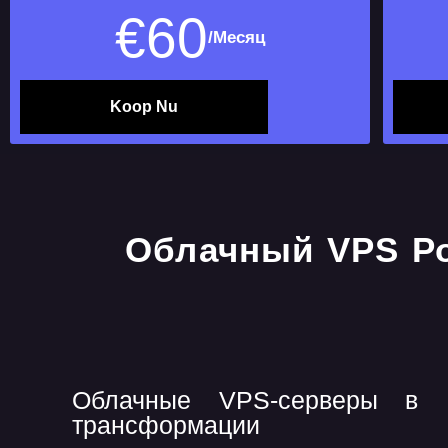
€
60
/Месяц
Koop Nu
Облачные VPS-серверы в М
трансформации