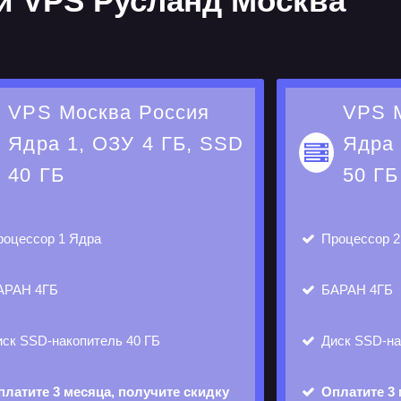
 VPS Русланд Москва
VPS Москва Россия
VPS 
Ядра 1, ОЗУ 4 ГБ, SSD
Ядра 
40 ГБ
50 ГБ
оцессор
1 Ядра
Процессор
2
АРАН
4ГБ
БАРАН
4ГБ
иск
SSD-накопитель 40 ГБ
Диск
SSD-на
платите 3 месяца, получите скидку
Оплатите 3 