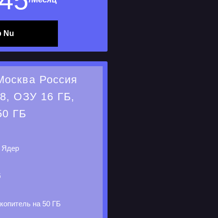
45
 Nu
Москва Россия
8, ОЗУ 16 ГБ,
50 ГБ
 Ядер
б
копитель на 50 ГБ