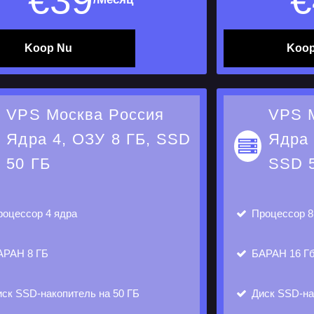
€
39
€
Koop Nu
Koop
VPS Москва Россия
VPS 
Ядра 4, ОЗУ 8 ГБ, SSD
Ядра 
50 ГБ
SSD 
оцессор
4 ядра
Процессор
8
АРАН
8 ГБ
БАРАН
16 Г
иск
SSD-накопитель на 50 ГБ
Диск
SSD-на