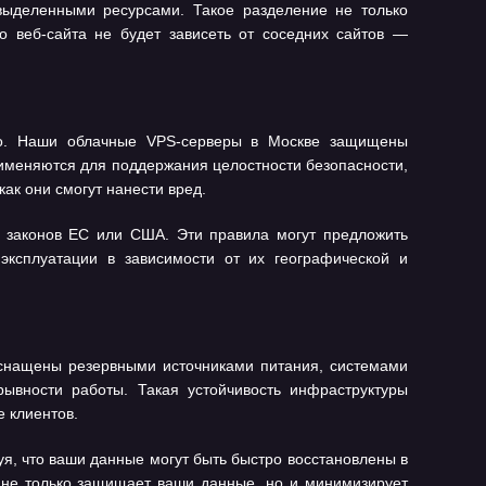
выделенными ресурсами. Такое разделение не только
го веб-сайта не будет зависеть от соседних сайтов —
зно. Наши облачные VPS-серверы в Москве защищены
именяются для поддержания целостности безопасности,
ак они смогут нанести вред.
т законов ЕС или США. Эти правила могут предложить
ксплуатации в зависимости от их географической и
оснащены резервными источниками питания, системами
ывности работы. Такая устойчивость инфраструктуры
е клиентов.
я, что ваши данные могут быть быстро восстановлены в
 не только защищает ваши данные, но и минимизирует