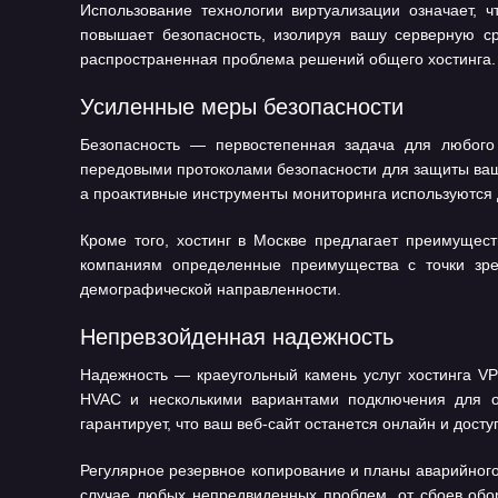
Использование технологии виртуализации означает,
повышает безопасность, изолируя вашу серверную сре
распространенная проблема решений общего хостинга.
Усиленные меры безопасности
Безопасность — первостепенная задача для любого
передовыми протоколами безопасности для защиты ваш
а проактивные инструменты мониторинга используются д
Кроме того, хостинг в Москве предлагает преимущес
компаниям определенные преимущества с точки зре
демографической направленности.
Непревзойденная надежность
Надежность — краеугольный камень услуг хостинга V
HVAC и несколькими вариантами подключения для об
гарантирует, что ваш веб-сайт останется онлайн и дос
Регулярное резервное копирование и планы аварийного
случае любых непредвиденных проблем, от сбоев обо