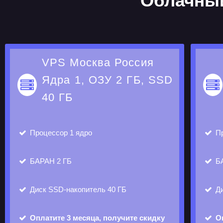
Облачный
VPS Москва Россия
Ядра 1, ОЗУ 2 ГБ, SSD
40 ГБ
Процессор
1 ядро
Пр
БАРАН
2 ГБ
Б
Диск
SSD-накопитель 40 ГБ
Д
Оплатите 3 месяца, получите скидку
О