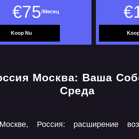
€
75
€
/Месяц
Koop Nu
Koop
оскве, Россия: расширение во