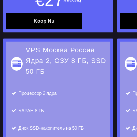
€
27
Koop Nu
VPS Москва Россия
Ядра 2, ОЗУ 8 ГБ, SSD
50 ГБ
Процессор
2 ядра
Пр
БАРАН
8 ГБ
Б
Диск
SSD-накопитель на 50 ГБ
Д