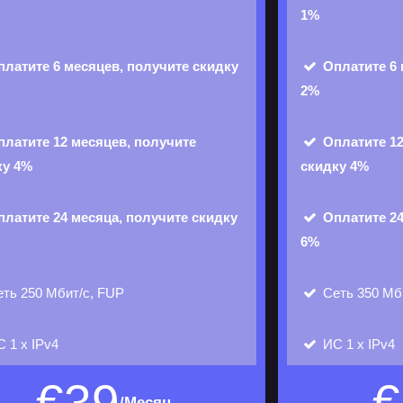
1%
платите 6 месяцев, получите скидку
Оплатите 6 
2%
платите 12 месяцев, получите
Оплатите 12
ку 4%
скидку 4%
платите 24 месяца, получите скидку
Оплатите 24
6%
ть 250 Мбит/с, FUP
Сеть 350 Мб
С
1 х IPv4
ИС
1 х IPv4
/Месяц