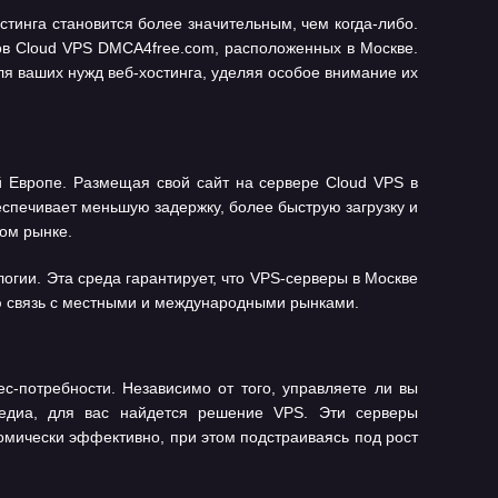
инга становится более значительным, чем когда-либо.
ов Cloud VPS DMCA4free.com, расположенных в Москве.
я ваших нужд веб-хостинга, уделяя особое внимание их
й Европе. Размещая свой сайт на сервере Cloud VPS в
еспечивает меньшую задержку, более быструю загрузку и
ом рынке.
гии. Эта среда гарантирует, что VPS-серверы в Москве
ю связь с местными и международными рынками.
-потребности. Независимо от того, управляете ли вы
едиа, для вас найдется решение VPS. Эти серверы
омически эффективно, при этом подстраиваясь под рост