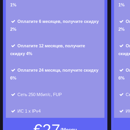
1%
1%
Оплатите 6 месяцев, получите скидку
О
2%
2%
Оплатите 12 месяцев, получите
О
скидку 4%
скид
Оплатите 24 месяца, получите скидку
О
6%
6%
Сеть 250 Мбит/с, FUP
Се
ИС
1 х IPv4
И
/Месяц