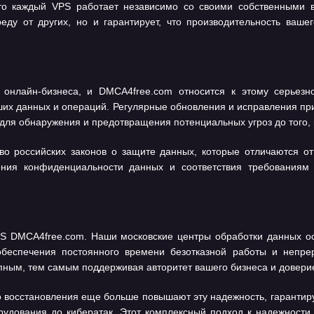
 что каждый VPS работает независимо со своими собственными 
ду от других, но и гарантирует, что производительность ваше
 онлайн-бизнеса, и DMCA4free.com относится к этому серье
их данных и операций. Регулярные обновления и исправления пр
ля обнаружения и предотвращения потенциальных угроз до того, к
тво российских законов о защите данных, которые отличаются о
ния конфиденциальности данных и соответствия требованиям э
PS DMCA4free.com. Наши московские центры обработки данных 
еспечения постоянного времени безотказной работы и непрер
тупным, тем самым поддерживая авторитет вашего бизнеса и довери
 восстановления еще больше повышают эту надежность, гарантиру
рудования до кибератак. Этот комплексный подход к надежности