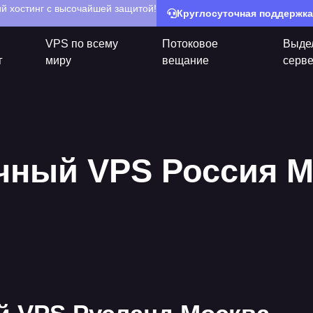
й хостинг с высочайшей защитой!
Круглосуточная поддержка
VPS по всему
Потоковое
Выде
г
миру
вещание
серв