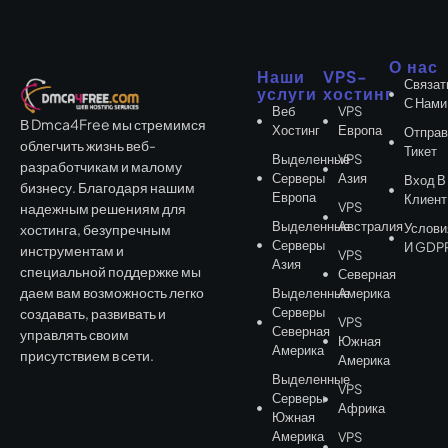
О нас
Наши
VPS-
Связат
услуги
хостинг
С Нами
Веб
VPS
В Dmca4Free мы стремимся
Хостинг
Европа
Отправ
облегчить жизнь веб-
Тикет
Выделенные
VPS
разработчикам и малому
Серверы
Азия
Вход В
бизнесу. Благодаря нашим
Европа
Клиент
VPS
надежным решениям для
Выделенные
Австралия
Услови
хостинга, безупречным
Серверы
И GDP
инструментам и
VPS
Азия
специальной поддержке мы
Северная
даем вам возможность легко
Выделенные
Америка
Серверы
создавать, развивать и
VPS
Северная
управлять своим
Южная
Америка
присутствием в сети.
Америка
Выделенные
VPS
Серверы
Африка
Южная
Америка
VPS