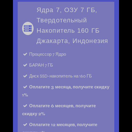
Ядра 7, ОЗУ 7 ГБ,
Твердотельный
Накопитель 160 ГБ
Джакарта, Индонезия
Процессор
7 Ядро
БАРАН
7 ГБ
Диск
SSD-накопитель на 160 ГБ
Оплатите 3 месяца, получите скидку
1%
Оплатите 6 месяцев, получите
скидку 2%
Оплатите 12 месяцев, получите