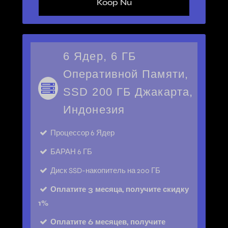
Koop Nu
6 Ядер, 6 ГБ
Оперативной Памяти,
SSD 200 ГБ Джакарта,
Индонезия
Процессор
6 Ядер
БАРАН
6 ГБ
Диск
SSD-накопитель на 200 ГБ
Оплатите 3 месяца, получите скидку
1%
Оплатите 6 месяцев, получите