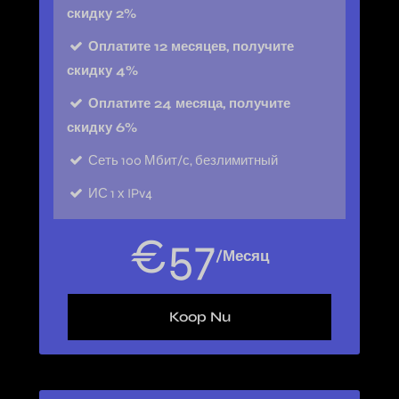
скидку 2%
Оплатите 12 месяцев, получите
скидку 4%
Оплатите 24 месяца, получите
скидку 6%
Сеть
100 Мбит/с, безлимитный
ИС
1 х IPv4
€
57
/Месяц
Koop Nu