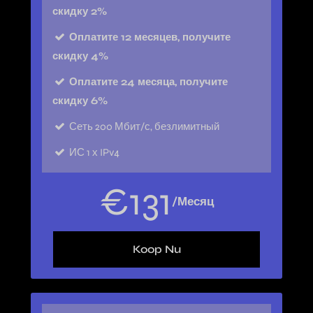
скидку 2%
Оплатите 12 месяцев, получите
скидку 4%
Оплатите 24 месяца, получите
скидку 6%
Сеть
200 Мбит/с, безлимитный
ИС
1 х IPv4
€
131
/Месяц
Koop Nu