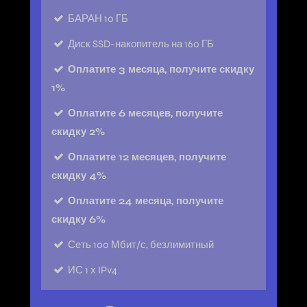
БАРАН
10 ГБ
Диск
SSD-накопитель на 160 ГБ
Оплатите 3 месяца, получите скидку
1%
Оплатите 6 месяцев, получите
скидку 2%
Оплатите 12 месяцев, получите
скидку 4%
Оплатите 24 месяца, получите
скидку 6%
Сеть
100 Мбит/с, безлимитный
ИС
1 х IPv4