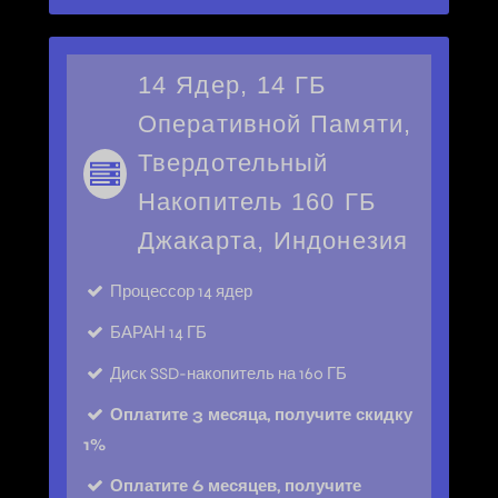
14 Ядер, 14 ГБ
Оперативной Памяти,
Твердотельный
Накопитель 160 ГБ
Джакарта, Индонезия
Процессор
14 ядер
БАРАН
14 ГБ
Диск
SSD-накопитель на 160 ГБ
Оплатите 3 месяца, получите скидку
1%
Оплатите 6 месяцев, получите