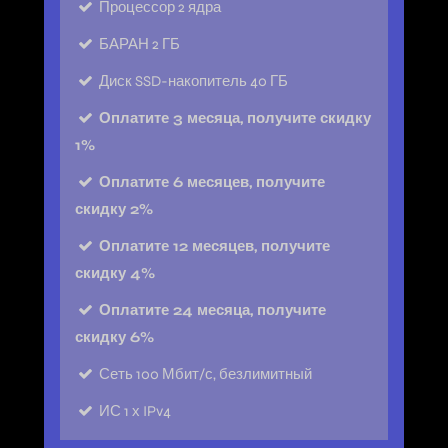
Процессор
2 ядра
БАРАН
2 ГБ
Диск
SSD-накопитель 40 ГБ
Оплатите 3 месяца, получите скидку
1%
Оплатите 6 месяцев, получите
скидку 2%
Оплатите 12 месяцев, получите
скидку 4%
Оплатите 24 месяца, получите
скидку 6%
Сеть
100 Мбит/с, безлимитный
ИС
1 х IPv4