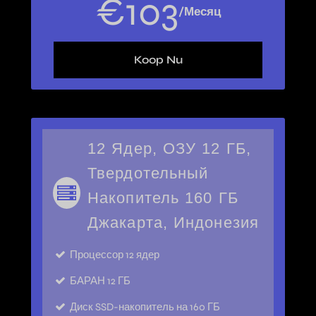
€
103
/Месяц
Koop Nu
12 Ядер, ОЗУ 12 ГБ,
Твердотельный
Накопитель 160 ГБ
Джакарта, Индонезия
Процессор
12 ядер
БАРАН
12 ГБ
Диск
SSD-накопитель на 160 ГБ