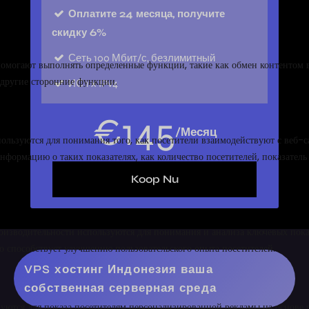
Оплатите 24 месяца, получите
скидку 6%
Сеть
100 Мбит/с, безлимитный
ИС
1 х IPv4
€
145
/Месяц
Koop Nu
VPS хостинг Индонезия ваша
собственная серверная среда