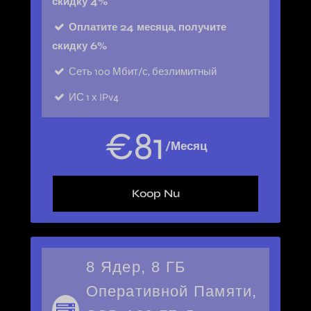
скидку 4%
Оплатите 24 месяца, получите
скидку 6%
Сеть
100 Мбит/с, безлимитный
ИС
1 х IPv4
€
81
/Месяц
Koop Nu
8 Ядер, 8 ГБ
Оперативной Памяти,