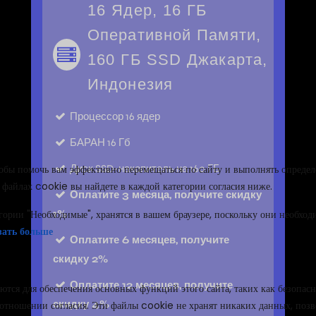
16 Ядер, 16 ГБ
Оперативной Памяти,
160 ГБ SSD Джакарта,
Индонезия
Процессор
16 ядер
БАРАН
16 Гб
Диск
SSD-накопитель на 160 ГБ
Оплатите 3 месяца, получите скидку
1%
Оплатите 6 месяцев, получите
скидку 2%
Оплатите 12 месяцев, получите
скидку 4%