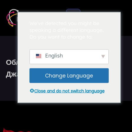
We've detected you might be
speaking a different language.
Do you want to change to:
English
Облачный VPS Индонезия
Джакарта
Change Language
Close and do not switch language