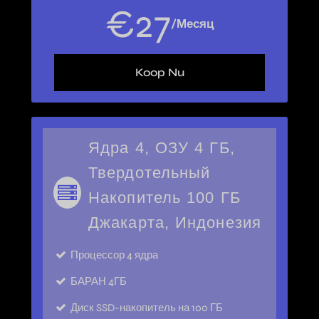
€
27
/Месяц
Koop Nu
Ядра 4, ОЗУ 4 ГБ,
Твердотельный
Накопитель 100 ГБ
Джакарта, Индонезия
Процессор
4 ядра
БАРАН
4ГБ
Диск
SSD-накопитель на 100 ГБ