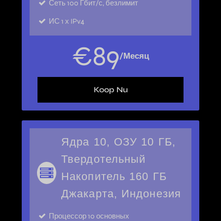
Сеть
100 Гбит/с, безлимит
ИС
1 х IPv4
€
89
/Месяц
Koop Nu
Ядра 10, ОЗУ 10 ГБ,
Твердотельный
Накопитель 160 ГБ
Джакарта, Индонезия
Процессор
10 основных