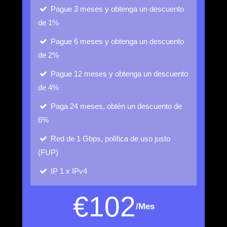
Pague 3 meses y obtenga un descuento
de 1%
Pague 6 meses y obtenga un descuento
de 2%
Pague 12 meses y obtenga un descuento
de 4%
Paga 24 meses, obtén un descuento de
6%
Red de 1 Gbps, política de uso justo
(FUP)
IP
1 x IPv4
€
102
/Mes