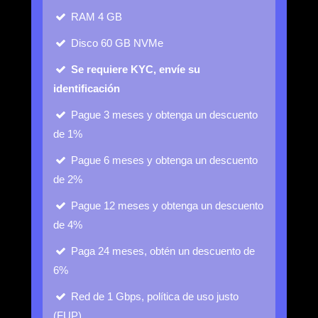
RAM
4 GB
Disco
60 GB NVMe
Se requiere KYC, envíe su
identificación
Pague 3 meses y obtenga un descuento
de 1%
Pague 6 meses y obtenga un descuento
de 2%
Pague 12 meses y obtenga un descuento
de 4%
Paga 24 meses, obtén un descuento de
6%
Red de 1 Gbps, política de uso justo
(FUP)