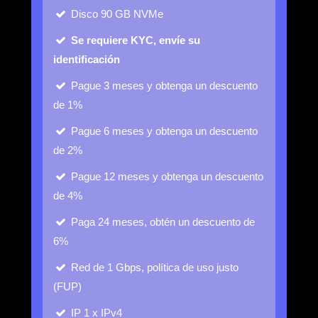
Disco
90 GB NVMe
Se requiere KYC, envíe su
identificación
Pague 3 meses y obtenga un descuento
de 1%
Pague 6 meses y obtenga un descuento
de 2%
Pague 12 meses y obtenga un descuento
de 4%
Paga 24 meses, obtén un descuento de
6%
Red de 1 Gbps, política de uso justo
(FUP)
IP
1 x IPv4