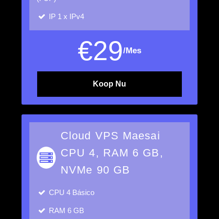
IP
1 x IPv4
€
29
/Mes
Koop Nu
Cloud VPS Maesai
CPU 4, RAM 6 GB,
NVMe 90 GB
CPU
4 Básico
RAM
6 GB