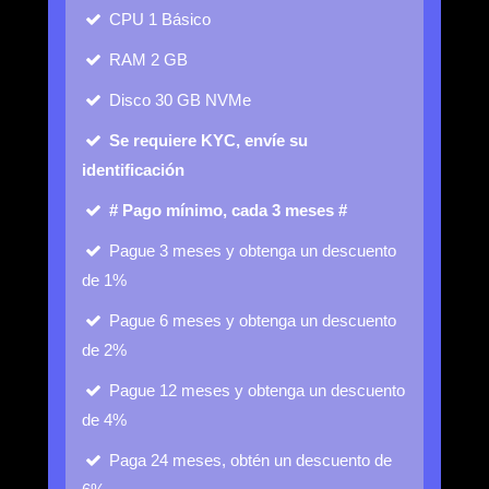
CPU
1 Básico
RAM
2 GB
Disco
30 GB NVMe
Se requiere KYC, envíe su
identificación
# Pago mínimo, cada 3 meses #
Pague 3 meses y obtenga un descuento
de 1%
Pague 6 meses y obtenga un descuento
de 2%
Pague 12 meses y obtenga un descuento
de 4%
Paga 24 meses, obtén un descuento de