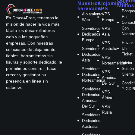
Quién
Nuestros
Alojamiento
somos
servicios
VPS
Póngas
Alojamiento
VPS
En
En Dmca4Free, tenemos la
Web
Europa
Contac
misión de hacer la vida más
Con
Servidores
VPS
fácil a los desarrolladores
Nosotr
Dedicados
Asia
web y a las pequeñas
Europa
Enviar
VPS
empresas. Con nuestras
Un
Servidores
Australia
soluciones de alojamiento
Ticket
Dedicados
fiables, herramientas sin
VPS
Asia
fisuras y soporte dedicado, le
Iniciar
Norteamérica
permitimos construir, hacer
Sesión
Servidores
VPS
Cliente
Dedicados
crecer y gestionar su
América
Norteamérica
presencia en línea sin
Condic
Del Sur
esfuerzo.
Y GDP
Servidores
VPS
Dedicados
África
América
Del Sur
VPS
Rusia
Servidores
Dedicados
Australia