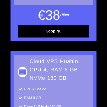
€
38
/Mes
Koop Nu
Cloud VPS Huahin
CPU 4, RAM 8 GB,
NVMe 180 GB
CPU
4 Básico
RAM
8 GB
Disco
NVMe de 180 GB