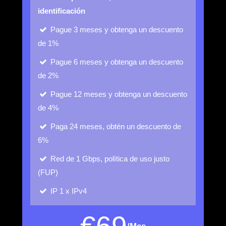
identificación
Pague 3 meses y obtenga un descuento
de 1%
Pague 6 meses y obtenga un descuento
de 2%
Pague 12 meses y obtenga un descuento
de 4%
Paga 24 meses, obtén un descuento de
6%
Red de 1 Gbps, política de uso justo
(FUP)
IP
1 x IPv4