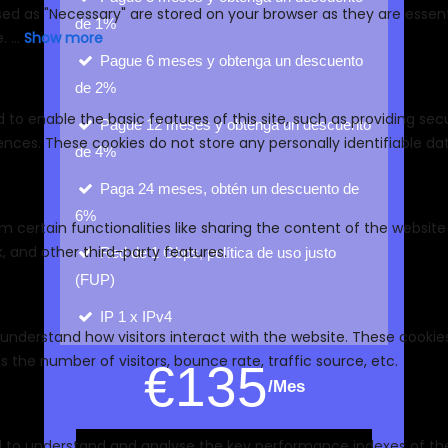
de 1%
Pague 6 meses y obtenga un descuento
de 2%
Pague 12 meses y obtenga un descuento
de 4%
Paga 24 meses, obtén un descuento de
6%
Red de 1 Gbps, política de uso justo
(FUP)
IP
1 x IPv4
€
135
/Mes