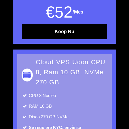
€
52
/Mes
Koop Nu
Cloud VPS Udon CPU
8, Ram 10 GB, NVMe
270 GB
CPU
8 Núcleo
RAM
10 GB
Disco
270 GB NVMe
Se requiere KYC, envíe su