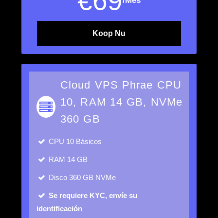
€
69
/Mes
Koop Nu
Cloud VPS Phrae CPU
10, RAM 14 GB, NVMe
360 GB
CPU
10 Básicos
RAM
14 GB
Disco
360 GB NVMe
Se requiere KYC, envíe su
identificación