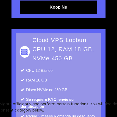
Koop Nu
Cloud VPS Lopburi
CPU 12, RAM 18 GB,
NVMe 450 GB
CPU
12 Básico
RAM
18 GB
Disco
NVMe de 450 GB
Se requiere KYC, envíe su
identificación
Pague 3 meses y obtenga un descuento