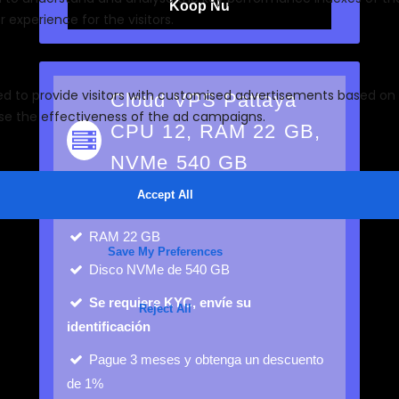
Koop Nu
Cloud VPS Pattaya
CPU 12, RAM 22 GB,
NVMe 540 GB
CPU
12 Básico
RAM
22 GB
Disco
NVMe de 540 GB
Se requiere KYC, envíe su
identificación
Pague 3 meses y obtenga un descuento
de 1%