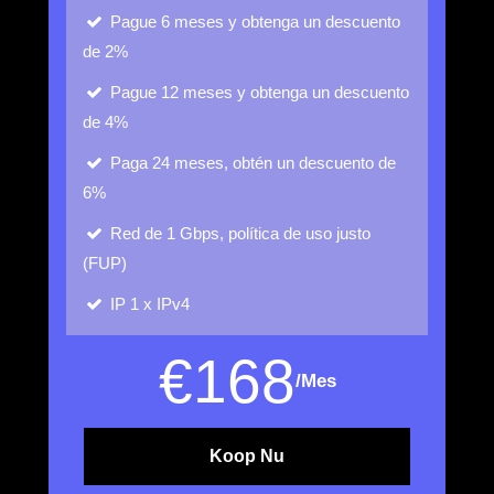
Pague 6 meses y obtenga un descuento
de 2%
Pague 12 meses y obtenga un descuento
de 4%
Paga 24 meses, obtén un descuento de
6%
Red de 1 Gbps, política de uso justo
(FUP)
IP
1 x IPv4
€
168
/Mes
Koop Nu