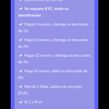
Se requiere KYC, envíe su
identificación
Pague 3 meses y obtenga un descuento
de 1%
Pague 6 meses y obtenga un descuento
de 2%
Pague 12 meses y obtenga un descuento
de 4%
Paga 24 meses, obtén un descuento de
6%
Red de 1 Gbps, política de uso justo
(FUP)
IP
1 x IPv4