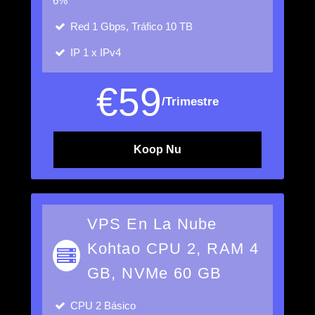
6%
Red 1 Gbps, Tráfico 10 TB
IP
1 x IPv4
€
59
/Trimestre
Koop Nu
VPS En La Nube
Kohtao CPU 2, RAM 4
GB, NVMe 60 GB
CPU
2 Básico