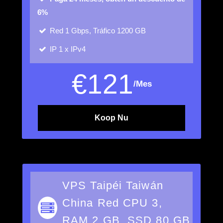
6%
Red
1 Gbps, Tráfico 1200 GB
IP
1 x IPv4
€
121
/Mes
Koop Nu
VPS Taipéi Taiwán
China Red CPU 3,
RAM 2 GB, SSD 80 GB