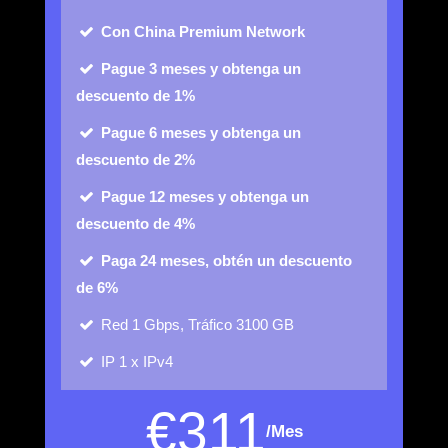
Con China Premium Network
Pague 3 meses y obtenga un
descuento de 1%
Pague 6 meses y obtenga un
descuento de 2%
Pague 12 meses y obtenga un
descuento de 4%
Paga 24 meses, obtén un descuento
de 6%
Red
1 Gbps, Tráfico 3100 GB
IP
1 x IPv4
€
311
/Mes