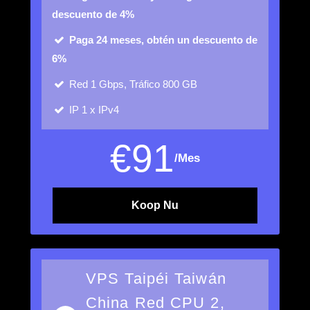
descuento de 4%
Paga 24 meses, obtén un descuento de
6%
Red
1 Gbps, Tráfico 800 GB
IP
1 x IPv4
€
91
/Mes
Koop Nu
VPS Taipéi Taiwán
China Red CPU 2,