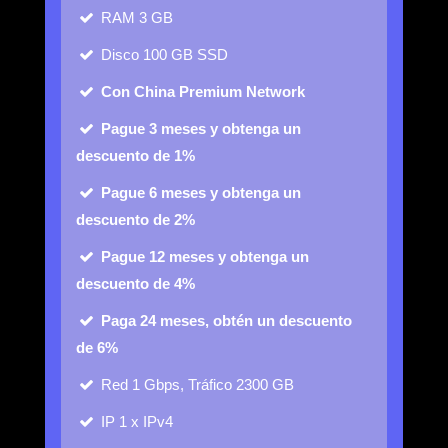
RAM
3 GB
Disco
100 GB SSD
Con China Premium Network
Pague 3 meses y obtenga un
descuento de 1%
Pague 6 meses y obtenga un
descuento de 2%
Pague 12 meses y obtenga un
descuento de 4%
Paga 24 meses, obtén un descuento
de 6%
Red
1 Gbps, Tráfico 2300 GB
IP
1 x IPv4