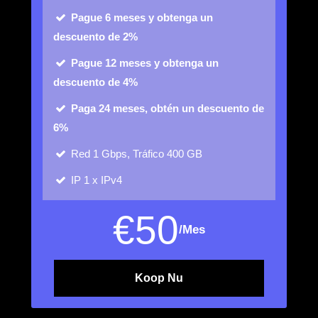
Pague 6 meses y obtenga un
descuento de 2%
Pague 12 meses y obtenga un
descuento de 4%
Paga 24 meses, obtén un descuento de
6%
Red
1 Gbps, Tráfico 400 GB
IP
1 x IPv4
€
50
/Mes
Koop Nu