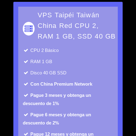
VPS Taipéi Taiwán
China Red CPU 2,
RAM 1 GB, SSD 40 GB
CPU
2 Básico
RAM
1 GB
Disco
40 GB SSD
Con China Premium Network
Pague 3 meses y obtenga un
descuento de 1%
Pague 6 meses y obtenga un
descuento de 2%
Pague 12 meses y obtenga un