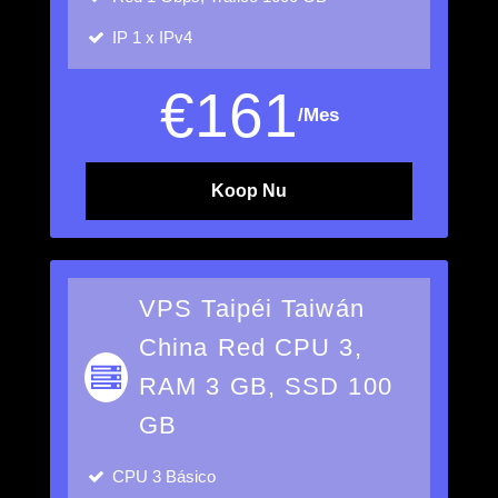
IP
1 x IPv4
€
161
/Mes
Koop Nu
VPS Taipéi Taiwán
China Red CPU 3,
RAM 3 GB, SSD 100
GB
CPU
3 Básico