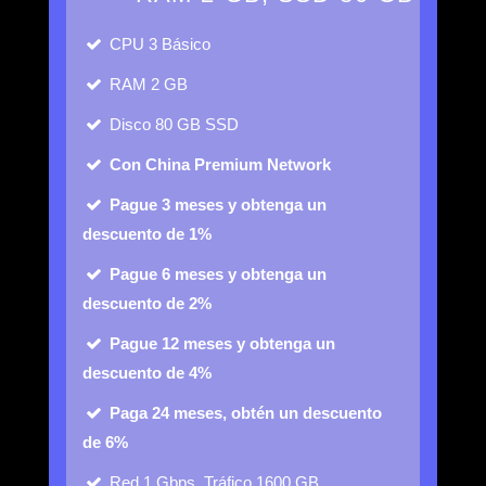
CPU
3 Básico
RAM
2 GB
Disco
80 GB SSD
Con China Premium Network
Pague 3 meses y obtenga un
descuento de 1%
Pague 6 meses y obtenga un
descuento de 2%
Pague 12 meses y obtenga un
descuento de 4%
Paga 24 meses, obtén un descuento
de 6%
Red
1 Gbps, Tráfico 1600 GB