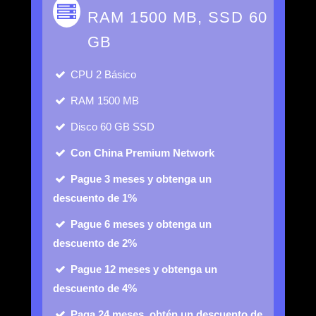
RAM 1500 MB, SSD 60
GB
CPU
2 Básico
RAM
1500 MB
Disco
60 GB SSD
Con China Premium Network
Pague 3 meses y obtenga un
descuento de 1%
Pague 6 meses y obtenga un
descuento de 2%
Pague 12 meses y obtenga un
descuento de 4%
Paga 24 meses, obtén un descuento de