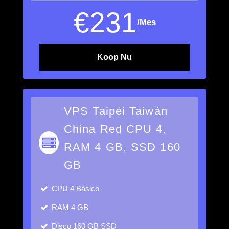
€
231
/Mes
Koop Nu
VPS Taipéi Taiwán
China Red CPU 4,
RAM 4 GB, SSD 160
GB
CPU
4 Básico
RAM
4 GB
Disco
160 GB SSD