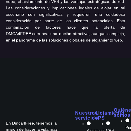
nube, el aislamiento de VPS y las ventajas estratégicas de red.
Las consideraciones y implicaciones legales de alojar en tal
escenario son significativas y requieren una cuidadosa
consideración por parte de los clientes potenciales. Esta
combinación de factores hace que la oferta de
DMCA4FREE.com sea una opción atractiva, aunque compleja,
en el panorama de las soluciones globales de alojamiento web.
Quién
Nuestros
Alojamiento
somos
servicios
VPS
En Dmca4Free, tenemos la
Pó
misión de hacer la vida más
Alojamiento
VPS