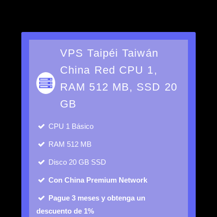
VPS Taipéi Taiwán
China Red CPU 1,
RAM 512 MB, SSD 20
GB
CPU
1 Básico
RAM
512 MB
Disco
20 GB SSD
Con China Premium Network
Pague 3 meses y obtenga un
descuento de 1%