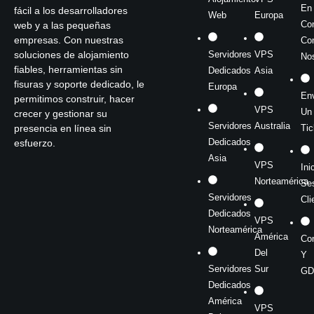
En
fácil a los desarrolladores
Web
Europa
Co
web y a las pequeñas
empresas. Con nuestras
Co
soluciones de alojamiento
Servidores
VPS
No
fiables, herramientas sin
Dedicados
Asia
fisuras y soporte dedicado, le
Europa
Env
permitimos construir, hacer
VPS
Un
crecer y gestionar su
Servidores
Australia
presencia en línea sin
Tic
Dedicados
esfuerzo.
Asia
VPS
Ini
Norteamérica
Se
Servidores
Cli
Dedicados
VPS
Norteamérica
América
Co
Del
Y
Servidores
Sur
GD
Dedicados
América
VPS