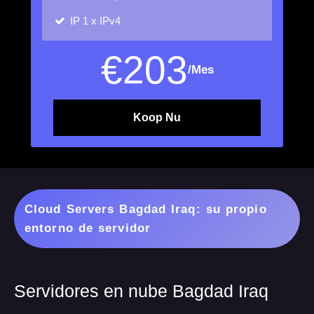
IP
1 x IPv4
€
203
/Mes
Koop Nu
Cloud Servers Bagdad Iraq: su propio
entorno de servidor
Servidores en nube Bagdad Iraq