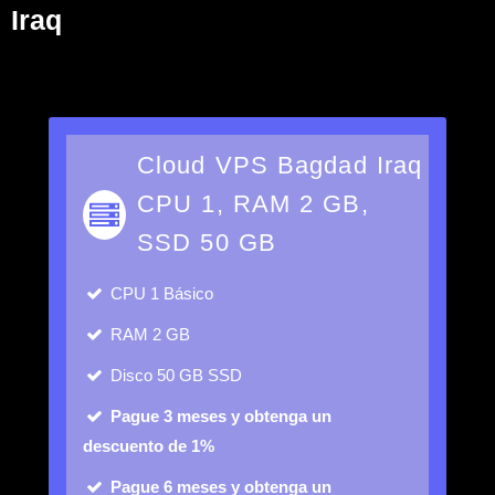
Iraq
Cloud VPS Bagdad Iraq
CPU 1, RAM 2 GB,
SSD 50 GB
CPU
1 Básico
RAM
2 GB
Disco
50 GB SSD
Pague 3 meses y obtenga un
descuento de 1%
Pague 6 meses y obtenga un