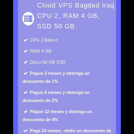
Cloud VPS Bagdad Iraq
CPU 2, RAM 4 GB,
SSD 50 GB
CPU
2 Básico
RAM
4 GB
Disco
50 GB SSD
Pague 3 meses y obtenga un
descuento de 1%
Pague 6 meses y obtenga un
descuento de 2%
Pague 12 meses y obtenga un
descuento de 4%
Paga 24 meses, obtén un descuento de