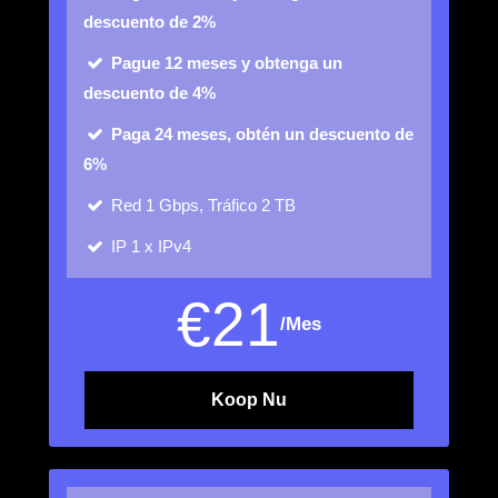
descuento de 2%
Pague 12 meses y obtenga un
descuento de 4%
Paga 24 meses, obtén un descuento de
6%
Red
1 Gbps, Tráfico 2 TB
IP
1 x IPv4
€
21
/Mes
Koop Nu