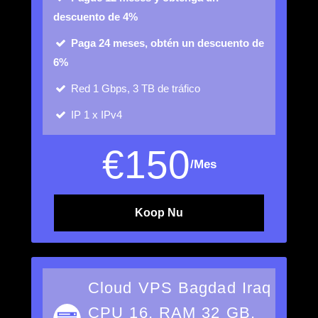
descuento de 4%
Paga 24 meses, obtén un descuento de
6%
Red
1 Gbps, 3 TB de tráfico
IP
1 x IPv4
€
150
/Mes
Koop Nu
Cloud VPS Bagdad Iraq
CPU 16, RAM 32 GB,