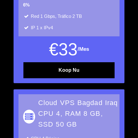
6%
Red
1 Gbps, Tráfico 2 TB
IP
1 x IPv4
€
33
/Mes
Koop Nu
Cloud VPS Bagdad Iraq
CPU 4, RAM 8 GB,
SSD 50 GB