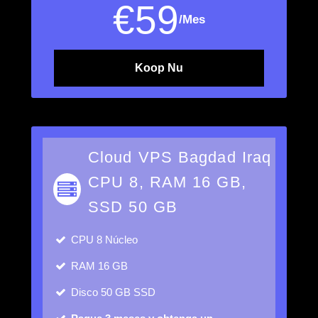
€
59
/Mes
Koop Nu
Cloud VPS Bagdad Iraq
CPU 8, RAM 16 GB,
SSD 50 GB
CPU
8 Núcleo
RAM
16 GB
Disco
50 GB SSD