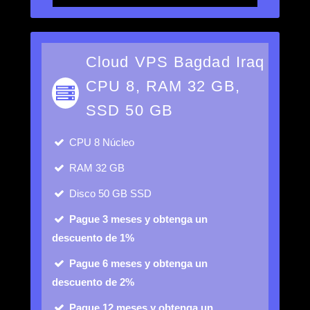
Cloud VPS Bagdad Iraq
CPU 8, RAM 32 GB,
SSD 50 GB
CPU
8 Núcleo
RAM
32 GB
Disco
50 GB SSD
Pague 3 meses y obtenga un
descuento de 1%
Pague 6 meses y obtenga un
descuento de 2%
Pague 12 meses y obtenga un