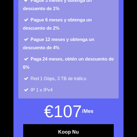
Pague 3 meses y obtenga un
descuento de 1%
Pague 6 meses y obtenga un
descuento de 2%
Pague 12 meses y obtenga un
descuento de 4%
Paga 24 meses, obtén un descuento de
6%
Red
1 Gbps, 3 TB de tráfico
IP
1 x IPv4
€
107
/Mes
Koop Nu