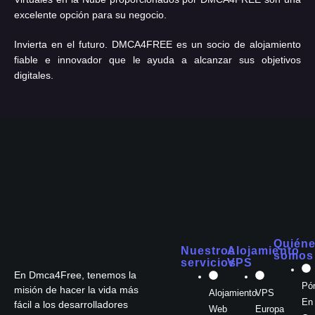
excelente opción para su negocio.
Invierta en el futuro. DMCA4FREE es un socio de alojamiento
fiable e innovador que le ayuda a alcanzar sus objetivos
digitales.
Quién
Nuestros
Alojamiento
somos
servicios
VPS
En Dmca4Free, tenemos la
Pó
misión de hacer la vida más
Alojamiento
VPS
En
fácil a los desarrolladores
Web
Europa