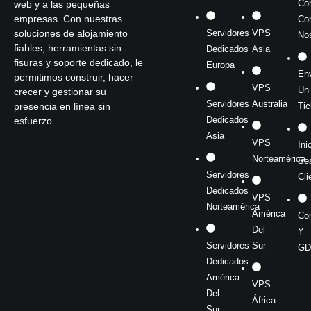
Co
web y a las pequeñas
empresas. Con nuestras
Co
soluciones de alojamiento
Servidores
VPS
No
fiables, herramientas sin
Dedicados
Asia
fisuras y soporte dedicado, le
Europa
Env
permitimos construir, hacer
VPS
Un
crecer y gestionar su
Servidores
Australia
presencia en línea sin
Tic
Dedicados
esfuerzo.
Asia
VPS
Ini
Norteamérica
Se
Servidores
Cli
Dedicados
VPS
Norteamérica
América
Co
Del
Y
Servidores
Sur
GD
Dedicados
América
VPS
Del
África
Sur