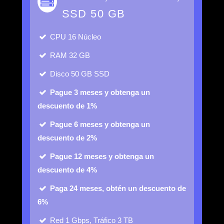
SSD 50 GB
CPU
16 Núcleo
RAM
32 GB
Disco
50 GB SSD
Pague 3 meses y obtenga un
descuento de 1%
Pague 6 meses y obtenga un
descuento de 2%
Pague 12 meses y obtenga un
descuento de 4%
Paga 24 meses, obtén un descuento de
6%
Red
1 Gbps, Tráfico 3 TB