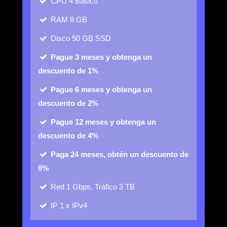
CPU
4 Básico
RAM
8 GB
Disco
50 GB SSD
Pague 3 meses y obtenga un
descuento de 1%
Pague 6 meses y obtenga un
descuento de 2%
Pague 12 meses y obtenga un
descuento de 4%
Paga 24 meses, obtén un descuento de
6%
Red
1 Gbps, Tráfico 3 TB
IP
1 x IPv4