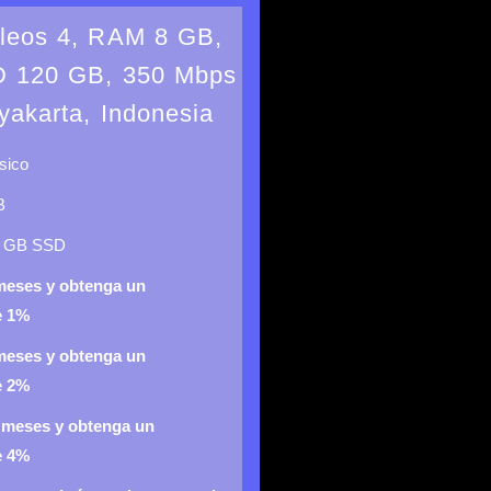
leos 4, RAM 8 GB,
 120 GB, 350 Mbps
yakarta, Indonesia
sico
B
0 GB SSD
meses y obtenga un
e 1%
meses y obtenga un
e 2%
 meses y obtenga un
e 4%