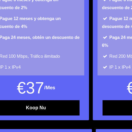
cuento de 2%
descuento de
Pague 12 meses y obtenga un
Pague 12 
cuento de 4%
descuento de
Paga 24 meses, obtén un descuento de
Paga 24 me
6%
Red
100 Mbps, Tráfico ilimitado
Red
200 Mbp
IP
1 x IPv4
IP
1 x IPv4
€
37
/Mes
Koop Nu