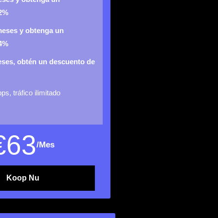
 2%
meses y obtenga un
 4%
ses, obtén un descuento de
s, tráfico ilimitado
€
63
/Mes
Koop Nu