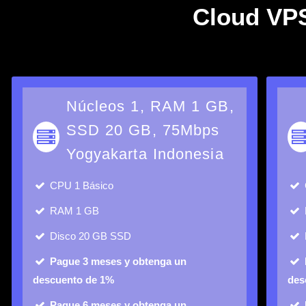
Cloud VPS
Núcleos 1, RAM 1 GB,
SSD 20 GB, 75Mbps
Yogyakarta Indonesia
CPU
1 Básico
RAM
1 GB
Disco
20 GB SSD
Pague 3 meses y obtenga un
descuento de 1%
des
Pague 6 meses y obtenga un