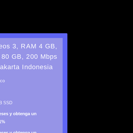
eos 3, RAM 4 GB,
80 GB, 200 Mbps
akarta Indonesia
ico
B SSD
eses y obtenga un
 1%
eses y obtenga un