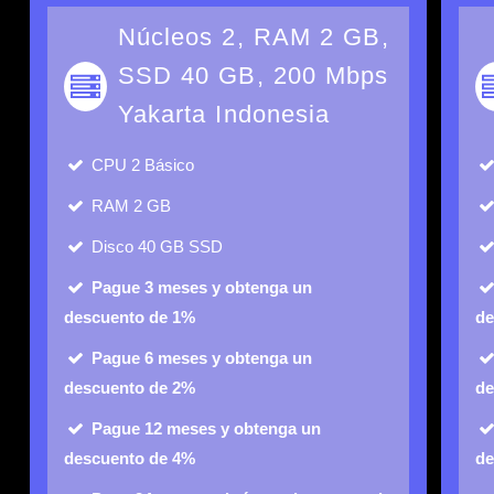
Núcleos 2, RAM 2 GB,
SSD 40 GB, 200 Mbps
Yakarta Indonesia
CPU
2 Básico
RAM
2 GB
Disco
40 GB SSD
Pague 3 meses y obtenga un
descuento de 1%
de
Pague 6 meses y obtenga un
descuento de 2%
de
Pague 12 meses y obtenga un
descuento de 4%
de