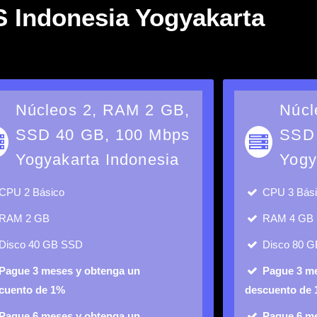
 Indonesia Yogyakarta
Núcleos 2, RAM 2 GB,
Núcl
SSD 40 GB, 100 Mbps
SSD 
Yogyakarta Indonesia
Yogy
CPU
2 Básico
CPU
3 Bás
RAM
2 GB
RAM
4 GB
Disco
40 GB SSD
Disco
80 G
Pague 3 meses y obtenga un
Pague 3 m
cuento de 1%
descuento de
Pague 6 meses y obtenga un
Pague 6 m