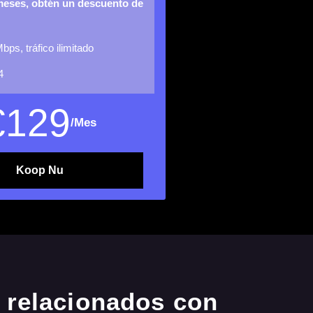
meses, obtén un descuento de
bps, tráfico ilimitado
4
€
129
/Mes
Koop Nu