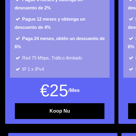
descuento de 2%
des
Pague 12 meses y obtenga un
descuento de 4%
des
Paga 24 meses, obtén un descuento de
6%
6%
Red
75 Mbps, Tráfico ilimitado
IP
1 x IPv4
€
25
/Mes
Koop Nu