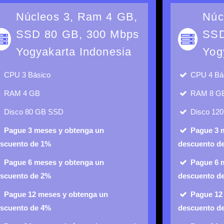
Núcleos 3, Ram 4 GB,
Núc
SSD 80 GB, 300 Mbps
SSD
Yogyakarta Indonesia
Yog
CPU
3 Básico
CPU
4 Bá
RAM
4 GB
RAM
8 G
Disco
80 GB SSD
Disco
12
Pague 3 meses y obtenga un
Pague 3 
scuento de 1%
descuento d
Pague 6 meses y obtenga un
Pague 6 
scuento de 2%
descuento d
Pague 12 meses y obtenga un
Pague 12
scuento de 4%
descuento d