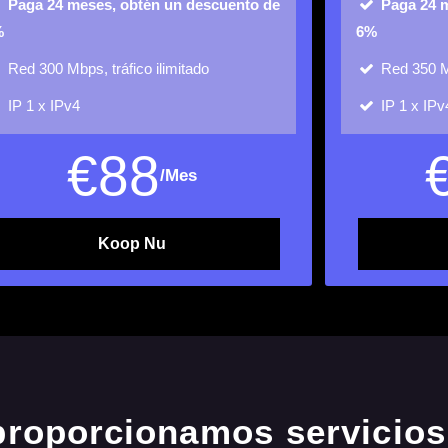
Paga 24 meses, obtén un descuento de
Paga 24 
%
6%
Red
300 Mbps, tráfico ilimitado
Red
350 M
IP
1 x IPv4
IP
1 x IPv
€
88
/Mes
Koop Nu