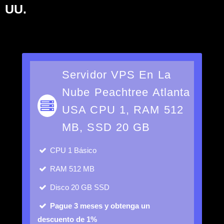
UU.
Servidor VPS En La
Nube Peachtree Atlanta
USA CPU 1, RAM 512
MB, SSD 20 GB
CPU
1 Básico
RAM
512 MB
Disco
20 GB SSD
Pague 3 meses y obtenga un
descuento de 1%