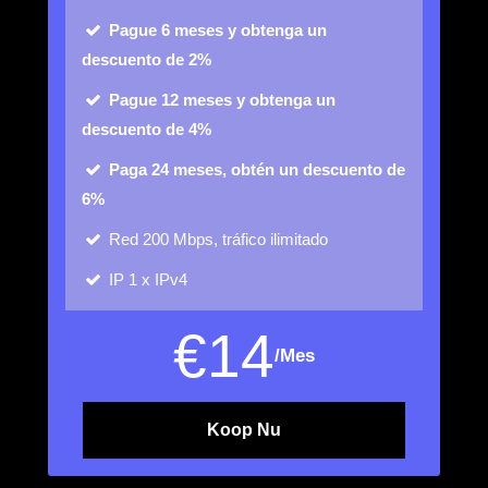
Pague 6 meses y obtenga un
descuento de 2%
Pague 12 meses y obtenga un
descuento de 4%
Paga 24 meses, obtén un descuento de
6%
Red
200 Mbps, tráfico ilimitado
IP
1 x IPv4
€
14
/Mes
Koop Nu