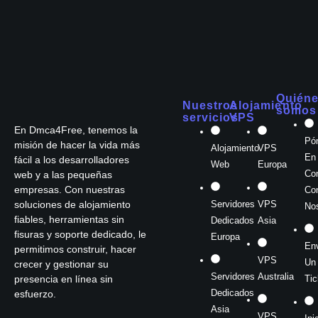
Quién
Nuestros
Alojamiento
somos
servicios
VPS
En Dmca4Free, tenemos la
Pó
misión de hacer la vida más
Alojamiento
VPS
En
fácil a los desarrolladores
Web
Europa
Co
web y a las pequeñas
empresas. Con nuestras
Co
soluciones de alojamiento
Servidores
VPS
No
fiables, herramientas sin
Dedicados
Asia
fisuras y soporte dedicado, le
Europa
Env
permitimos construir, hacer
VPS
Un
crecer y gestionar su
Servidores
Australia
presencia en línea sin
Tic
Dedicados
esfuerzo.
Asia
VPS