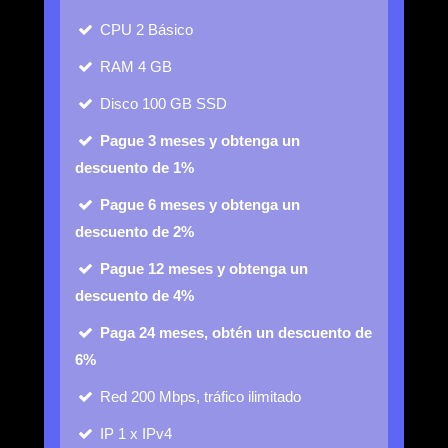
CPU
2 Básico
RAM
4 GB
Disco
100 GB SSD
Pague 3 meses y obtenga un
descuento de 1%
Pague 6 meses y obtenga un
descuento de 2%
Pague 12 meses y obtenga un
descuento de 4%
Paga 24 meses, obtén un descuento de
6%
Red
200 Mbps, tráfico ilimitado
IP
1 x IPv4