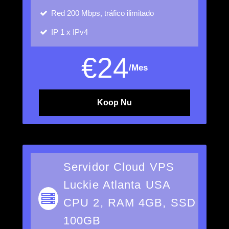
Red
200 Mbps, tráfico ilimitado
IP
1 x IPv4
€
24
/Mes
Koop Nu
Servidor Cloud VPS
Luckie Atlanta USA
CPU 2, RAM 4GB, SSD
100GB