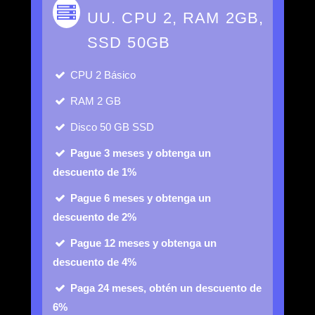
UU. CPU 2, RAM 2GB,
SSD 50GB
CPU
2 Básico
RAM
2 GB
Disco
50 GB SSD
Pague 3 meses y obtenga un
descuento de 1%
Pague 6 meses y obtenga un
descuento de 2%
Pague 12 meses y obtenga un
descuento de 4%
Paga 24 meses, obtén un descuento de
6%