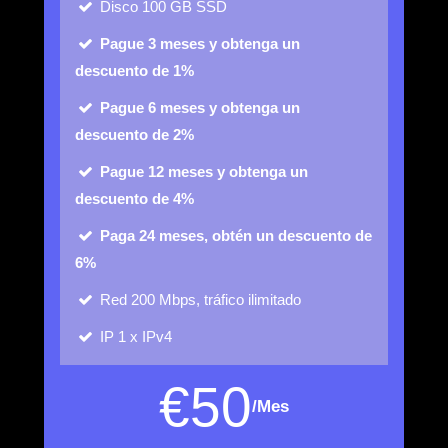
Disco
100 GB SSD
Pague 3 meses y obtenga un
descuento de 1%
Pague 6 meses y obtenga un
descuento de 2%
Pague 12 meses y obtenga un
descuento de 4%
Paga 24 meses, obtén un descuento de
6%
Red
200 Mbps, tráfico ilimitado
IP
1 x IPv4
€
50
/Mes