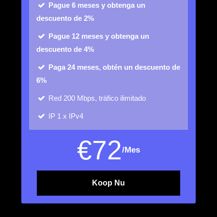
Pague 6 meses y obtenga un
descuento de 2%
Pague 12 meses y obtenga un
descuento de 4%
Paga 24 meses, obtén un descuento de
6%
Red
200 Mbps, tráfico ilimitado
IP
1 x IPv4
€
72
/Mes
Koop Nu