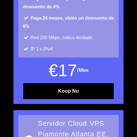
descuento de 4%
Paga 24 meses, obtén un descuento de
6%
Red
200 Mbps, tráfico ilimitado
IP
1 x IPv4
€
17
/Mes
Koop Nu
Servidor Cloud VPS
Piamonte Atlanta EE.