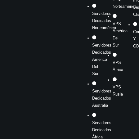
Ini
Norteamérica
Se
Servidores
Cli
Dedicados
VPS
Norteamérica
América
Co
Del
Y
Servidores
Sur
GD
Dedicados
América
VPS
Del
África
Sur
VPS
Servidores
Rusia
Dedicados
Australia
Servidores
Dedicados
África