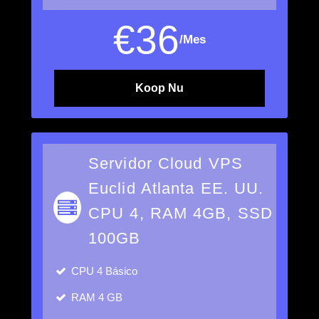
€
36
/Mes
Koop Nu
Servidor Cloud VPS
Euclid Atlanta EE. UU.
CPU 4, RAM 4GB, SSD
100GB
CPU
4 Básico
RAM
4 GB