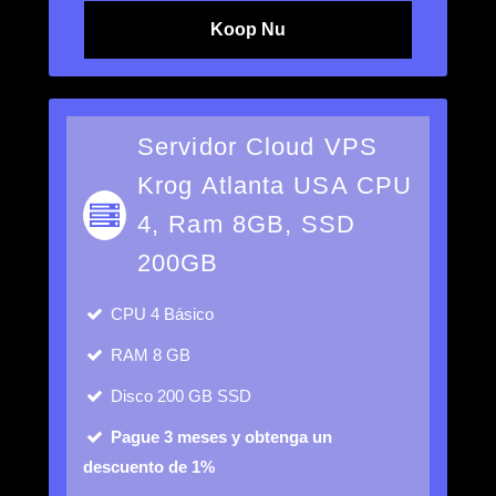
Koop Nu
Servidor Cloud VPS
Krog Atlanta USA CPU
4, Ram 8GB, SSD
200GB
CPU
4 Básico
RAM
8 GB
Disco
200 GB SSD
Pague 3 meses y obtenga un
descuento de 1%