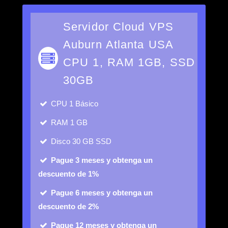
Servidor Cloud VPS
Auburn Atlanta USA
CPU 1, RAM 1GB, SSD
30GB
CPU
1 Básico
RAM
1 GB
Disco
30 GB SSD
Pague 3 meses y obtenga un
descuento de 1%
Pague 6 meses y obtenga un
descuento de 2%
Pague 12 meses y obtenga un