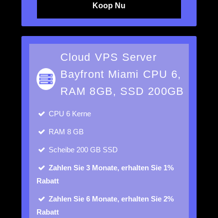
Koop Nu
Cloud VPS Server
Bayfront Miami CPU 6,
RAM 8GB, SSD 200GB
CPU
6 Kerne
RAM
8 GB
Scheibe
200 GB SSD
Zahlen Sie 3 Monate, erhalten Sie 1%
Rabatt
Zahlen Sie 6 Monate, erhalten Sie 2%
Rabatt