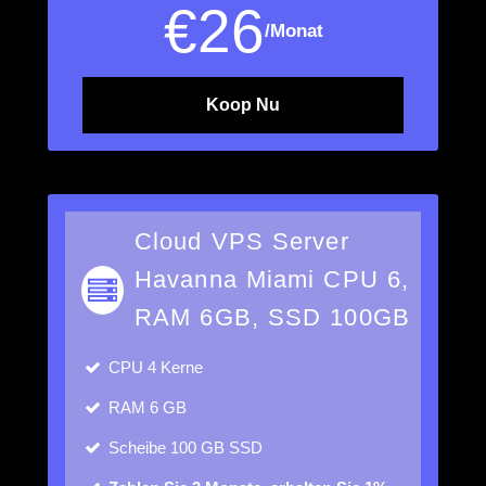
€
26
/Monat
Koop Nu
Cloud VPS Server
Havanna Miami CPU 6,
RAM 6GB, SSD 100GB
CPU
4 Kerne
RAM
6 GB
Scheibe
100 GB SSD