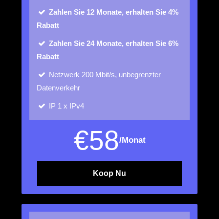
Zahlen Sie 12 Monate, erhalten Sie 4%
Rabatt
Zahlen Sie 24 Monate, erhalten Sie 6%
Rabatt
Netzwerk
200 Mbit/s, unbegrenzter
Datenverkehr
IP
1 x IPv4
€
58
/Monat
Koop Nu