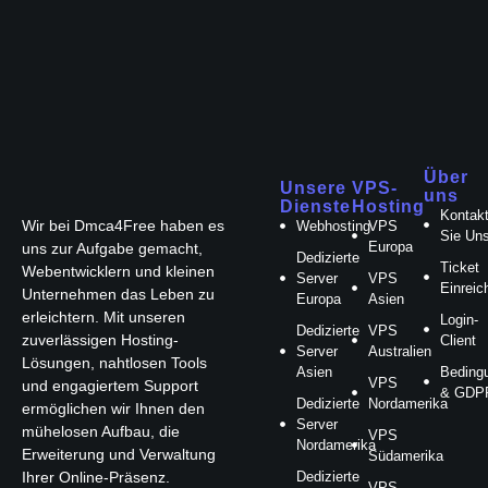
Über
Unsere
VPS-
uns
Dienste
Hosting
Kontakt
Wir bei Dmca4Free haben es
Webhosting
VPS
Sie Un
Europa
uns zur Aufgabe gemacht,
Dedizierte
Ticket
Webentwicklern und kleinen
Server
VPS
Einreic
Unternehmen das Leben zu
Europa
Asien
erleichtern. Mit unseren
Login-
Dedizierte
VPS
zuverlässigen Hosting-
Client
Server
Australien
Lösungen, nahtlosen Tools
Asien
Beding
VPS
und engagiertem Support
& GDP
Dedizierte
Nordamerika
ermöglichen wir Ihnen den
Server
mühelosen Aufbau, die
VPS
Nordamerika
Erweiterung und Verwaltung
Südamerika
Ihrer Online-Präsenz.
Dedizierte
VPS