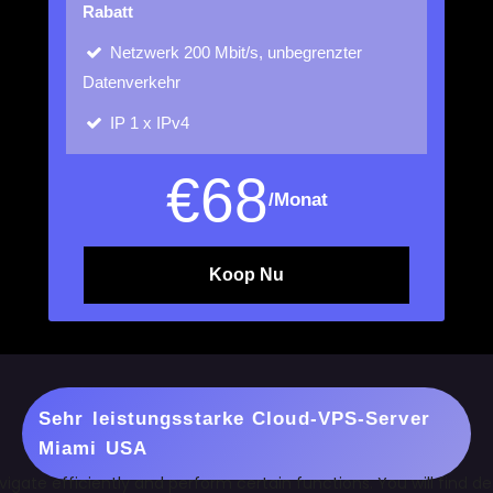
Rabatt
Netzwerk
200 Mbit/s, unbegrenzter
Datenverkehr
IP
1 x IPv4
€
68
/Monat
Koop Nu
Sehr leistungsstarke Cloud-VPS-Server
Miami USA