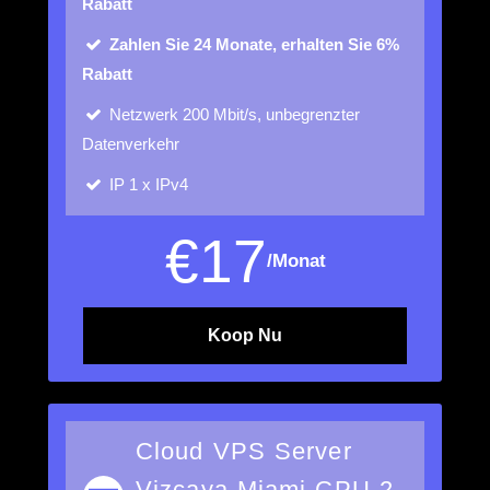
Rabatt
Zahlen Sie 24 Monate, erhalten Sie 6%
Rabatt
Netzwerk
200 Mbit/s, unbegrenzter
Datenverkehr
IP
1 x IPv4
€
17
/Monat
Koop Nu
Cloud VPS Server
Vizcaya Miami CPU 2,