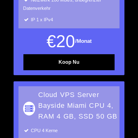
Datenverkehr
IP
1 x IPv4
€
20
/Monat
Koop Nu
Cloud VPS Server
Bayside Miami CPU 4,
RAM 4 GB, SSD 50 GB
CPU
4 Kerne